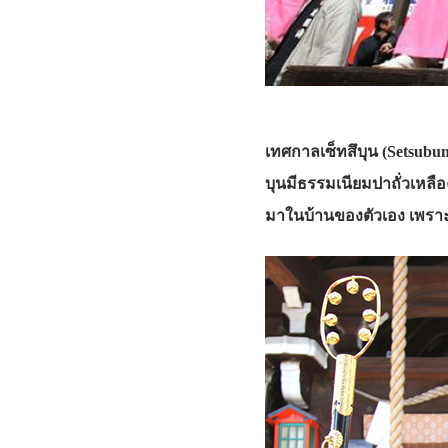
เทศกาลเซ็ทสึบุน (Setsubun
บุนมีธรรมเนียมปาถั่วเหลือ
มาในบ้านของตัวเอง เพราะคว