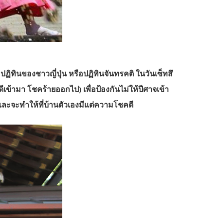
มปฏิทินของชาวญี่ปุ่น หรือปฏิทินจันทรคติ ในวันเซ็ทสึ
เข้ามา โชคร้ายออกไป) เพื่อป้องกันไม่ให้ปีศาจเข้า
 และจะทำให้ที่บ้านตัวเองมีแต่ความโชคดี