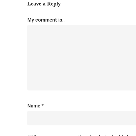
Leave a Reply
My comment is..
Name
*