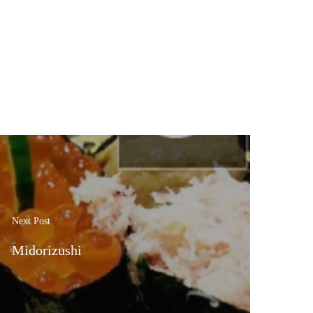
Next Post
Midorizushi