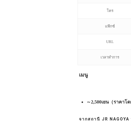
โทร
แฟ๊กซ์
URL
เวลาทำการ
เมนู
～2,500เยน（ราคาโดย
จากสถานี JR NAGOYA ท