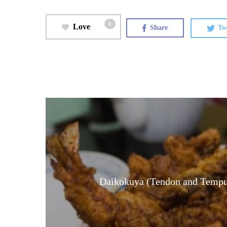
0
Love
Share
Tw
Daikokuya (Tendon and Tempu