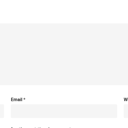
Email
*
W