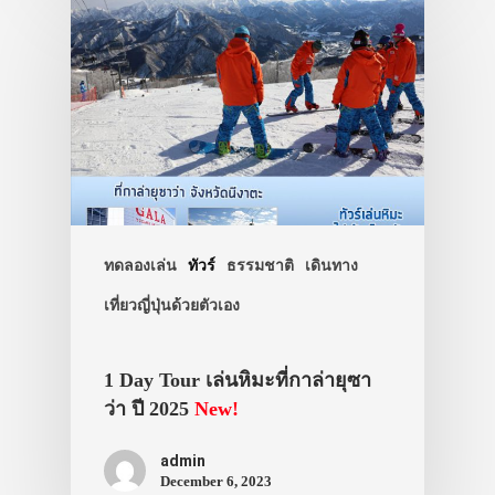
ประเทศญี่ปุ่น
เที่ยวญี่ปุ่นด้วย
เอง
รถบัส
เดินทาง
ทดลองเล่น
ทัวร์
ธรรมชาติ
เดินทาง
ทัวร์
เที่ยวญี่ปุ่นด้วยตัวเอง
ที่พัก
1 Day Tour เล่นหิมะที่กาล่ายุซา
สาระน่ารู้
ว่า ปี 2025
New!
VIDEO
admin
ภาพประทับใจ
December 6, 2023