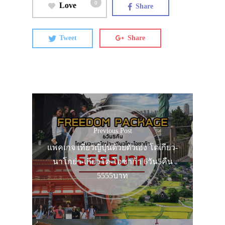
VIDEO
0
Love
Share
ภาพประทับใจ
Tweet
Share
Previous Post
แพคเกจ เที่ยวญี่ปุ่นด้วยตัวเอง โตเกียว-
นาโกย่า-เกียวโต-โอซาก้า 6วัน5คืน
5555บาท