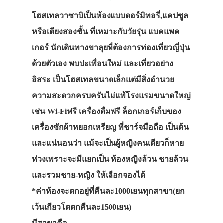
โฮสเทลวาซาบิเป็นห้องแบบดอร์มิทอรี่,แคปซูล
หรือเตียงสองชั้น ที่เหมาะกับวัยรุ่น แบคแพค
เกอร์ นักเดินทางขาลุยที่ต้องการท่องเที่ยวญี่ปุ่น
ด้วยตัวเอง พบปะเพื่อนใหม่ และเที่ยวอย่าง
อิสระ เป็นโฮสเทลขนาดเล็กแต่มีสิ่งอำนวย
ความสะดวกครบครันไม่แพ้โรงแรมขนาดใหญ่
เช่น Wi-Fiฟรี เครื่องดื่มฟรี ล็อกเกอร์เก็บของ
เครื่องซักผ้าหยอกเหรียญ ที่ชาร์จมือถือ เป็นต้น
และแน่นอนว่า แม้จะเป็นผู้หญิงคนเดียวก็หาย
ห่วงเพราะจะมีแยกเป็น ห้องหญิงล้วน ชายล้วน
และรวมชาย-หญิง ให้เลือกจองได้
*ค่าห้องจะตกอยู่ที่คืนละ1000เยนทุกสาขา(ยก
เว้นเกียวโตตกคืนละ1500เยน)
มีสาขาคือ