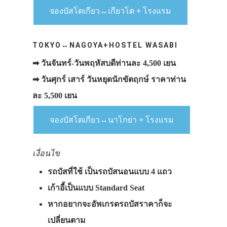
จองบัสโตเกียว↔เกียวโต + โรงแรม
TOKYO↔NAGOYA+HOSTEL WASABI
➡ วันจันทร์-วันพฤหัสบดีท่านละ 4,500 เยน
➡ วันศุกร์ เสาร์ วันหยุดนักขัตฤกษ์ ราคาท่าน
ละ 5,500 เยน
จองบัสโตเกียว↔นาโกย่า + โรงแรม
เงื่อนไข
รถบัสที่ใช้ เป็นรถบัสนอนแบบ 4 แถว
เก้าอี้เป็นแบบ Standard Seat
หากอยากจะอัพเกรดรถบัสราคาก็จะ
เปลี่ยนตาม