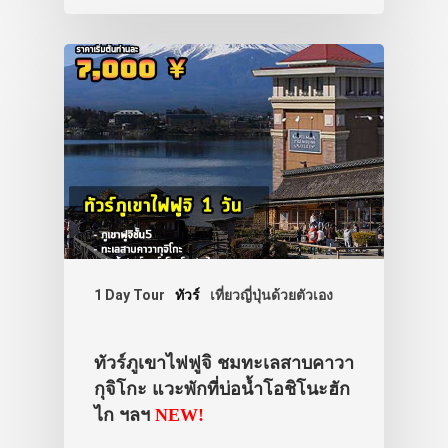
1 Day Tour
ทัวร์
เที่ยวญี่ปุ่นด้วยตัวเอง
ทัวร์ภูเขาไฟฟูจิ ชมทะเลสาบคาวา
กุจิโกะ แวะพักที่บ่อน้ำโอชิโนะฮัก
ไก ฯลฯ
NEW!