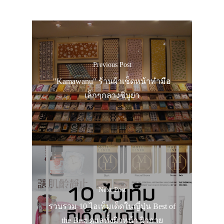
ประเทศญี่ปุ่น
เที่ยวญี่ปุ่นด้วย
Previous Post
เอง
"Kamawanu" ร้านผ้าเช็ดหน้าทำมือ
รถบัส
เล็กๆกลางชิบูย่า
เดินทาง
ทัวร์
ที่พัก
สาระน่ารู้
VIDEO
Next Post
ภาพประทับใจ
รวบรวม 10 ไอเท็มเด็ดในญี่ปุ่น Best of
the Best ดูแลทั้งผิวหน้า ผิวกาย