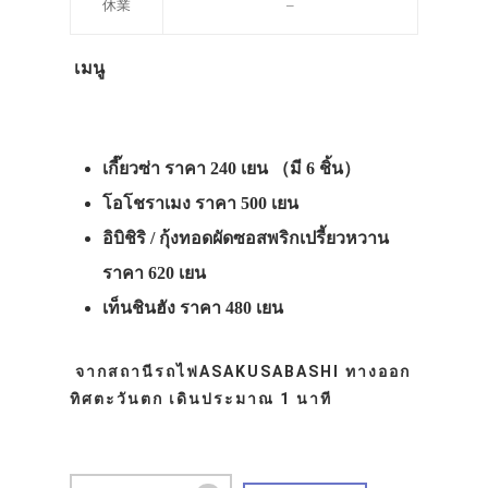
休業
–
เมนู
เกี๊ยวซ่า ราคา 240 เยน （มี 6 ชิ้น）
โอโชราเมง ราคา 500 เยน
อิบิชิริ / กุ้งทอดผัดซอสพริกเปรี้ยวหวาน
ราคา 620 เยน
เท็นชินฮัง ราคา 480 เยน
จากสถานีรถไฟASAKUSABASHI ทางออก
ทิศตะวันตก เดินประมาณ 1 นาที