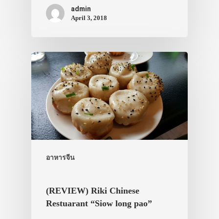
admin
April 3, 2018
ประเทศญี่ปุ่น
เที่ยวญี่ปุ่นด้วย
เอง
รถบัส
เดินทาง
อาหารจีน
ทัวร์
ที่พัก
(REVIEW) Riki Chinese
สาระน่ารู้
Restuarant “Siow long pao”