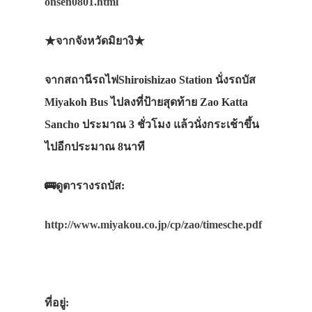
onsen0801.html
★
จากจังหวัดมิยางิ
★
จากสถานีรถไฟ
Shiroishizao Station
นั่งรถบัส
Miyakoh Bus
ไปลงที่ป้าย
สุดท้าย
Zao Katta
Sancho
ประมาณ
3
ชั่วโมง
แล้วนั่งกระเช้าขึ้น
ไปอีกประมาณ
8
นาที
🚌
ดูตารางรถบัส
:
http://www.miyakou.co.jp/cp/zao/timesche.pdf
ที่อยู่: