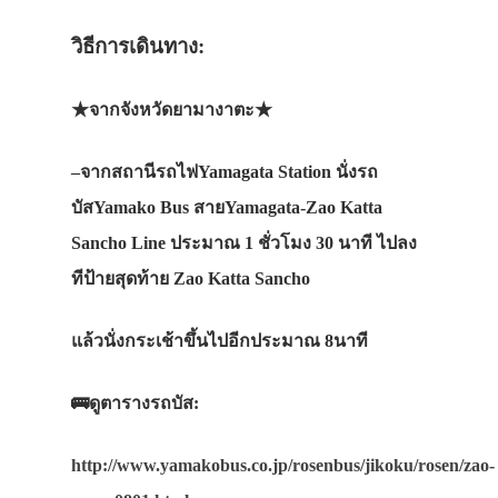
วิ
ธีการเดินทาง
:
★
จากจังหวัดยามางาตะ
★
–
จากสถานีรถไฟ
Yamagata Station
นั่งรถ
บัส
Yamako Bus
สาย
Yamagata-
Zao Katta
Sancho
Line
ประมาณ
1
ชั่วโมง
30
นาที
ไปลง
ทีป้ายสุดท้าย
Zao Katta Sancho
แล้วนั่งกระเช้าขึ้นไปอีกประมาณ
8
นาที
🚌
ดูตารางรถบัส
:
http://www.yamakobus.co.jp/rosenbus/jikoku/rosen/zao-