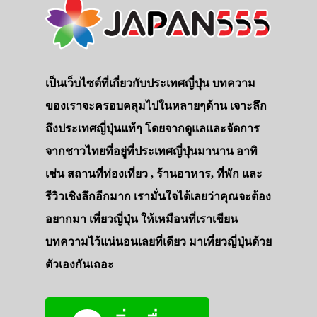
เป็นเว็บไซต์ที่เกี่ยวกับประเทศญี่ปุ่น บทความ
ของเราจะครอบคลุมไปในหลายๆด้าน เจาะลึก
ถึงประเทศญี่ปุ่นแท้ๆ โดยจากดูแลและจัดการ
จากชาวไทยที่อยู่ที่ประเทศญี่ปุ่นมานาน อาทิ
เช่น สถานที่ท่องเที่ยว , ร้านอาหาร, ที่พัก และ
รีวิวเชิงลึกอีกมาก เรามั่นใจได้เลยว่าคุณจะต้อง
อยากมา เที่ยวญี่ปุ่น ให้เหมือนที่เราเขียน
บทความไว้แน่นอนเลยที่เดียว มาเที่ยวญี่ปุ่นด้วย
ตัวเองกันเถอะ