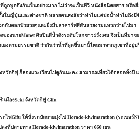
ที่ถูกพูดถึงกันเป็นอย่างมาก ไม่ว่าจะเป็นทีวี หนังสือนิตยสาร หรือ
้นทั้งในญี่ปุ่นและต่างชาติ หลายคนสงสัยว่าทำไมแค่บ่อน้ำทำไมถึงมีชื
วกกับดอกบัวสวยๆและยิ่งมีปลาคาร์ฟสีสันสวยงามแหวกว่ายไปมา
งนายMonet ศิลปินสีน้ำดังระดับโลกชาวฝรั่งเศส จึงเป็นที่มาของ
้นมาเองตามธรรมชาติ ว่ากันว่าน้ำที่ผุดขึ้นมานี้ไหลมาจากภูเขาที่อย
งหวัดกิฟุ ก็ลองแวะเวียนไปดูกันนะคะ สามารถเที่ยวได้ตลอดทั้งปี แต
ริ เมืองSeki จังหวัดกิฟู Gifu
ีรถไฟGifu ให้นั่งรถบัสสายมุ่งไป Horado-kiwimarathon (รถเบอร์
ลงที่ปลายทาง Horado-kiwimarathon ราคา 660 เยน