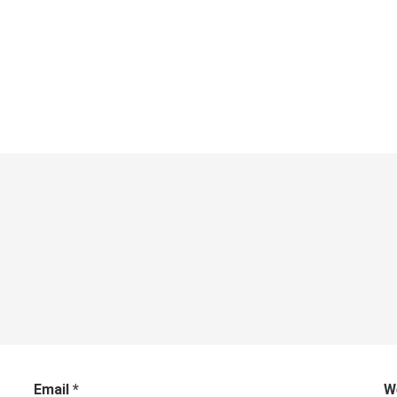
Email
*
W