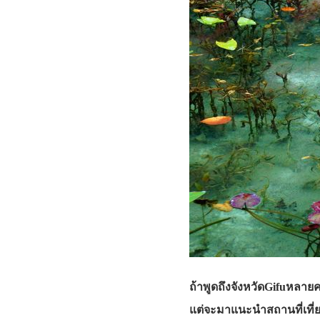
ถ้าพูดถึงจังหวัดGifuหลายค
แต่จะมาแนะนำสถานที่เที่ยว