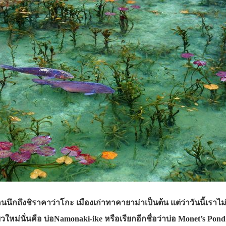
นนึกถึงชิราคาว่าโกะ เมืองเก่าทาคายาม่าเป็นต้น แต่ว่าวันนี้เราไม่
ใหม่นั่นคือ บ่อNamonaki-ike หรือเรียกอีกชื่อว่าบ่อ Monet’s Pond