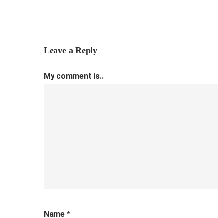
Leave a Reply
My comment is..
Name
*