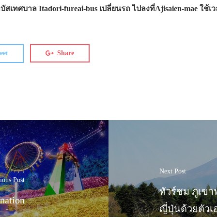
รถบัสเทศบาล Itadori-fureai-bus เปลี่ยนรถ ไปลงที่Ajisaien-mae ใช
eet
Share
Next Post
ious Post
ทัวร์ชม ภูเขาฟ
ination
ญี่ปุ่นด้วยตัวเ