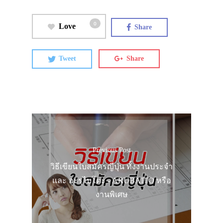
VIDEO
ภาพประทับใจ
0
Love
Share
Tweet
Share
Previous Post
วิธีเขียนใบสมัครญี่ปุ่น ทั้งงานประจำ
และ อะรุไบโตะ - ARUBAITO หรือ
งานพิเศษ