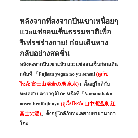
หลังจากที่ลงจากปีนเขาเหนื่อยๆ
แวะแช่ออนเซ็นธรรมชาติเพื่อ
รีเฟรชร่างกาย! ก่อนเดินทาง
กลับอย่างสดชื่น
หลังลงจากปีนเขาแล้ว แวะแช่ออนเซ็นก่อนเดิน
กลับที่ 「Fujisan yogan no yu sensui
(
ดูเว็ป
ไซต์: 富士山溶岩の湯 泉水
)
」ตั้งอยู่ใกล้กับ
ทะเลสาบคาวากุจิโกะ หรือที่「Yamanakako
onsen benifujinoyu
(
ดูเว็ปไซต์: 山中湖温泉 紅
富士の湯
)
」ตั้งอยู่ใกล้กับทะเลสาบยามานากา
โกะ