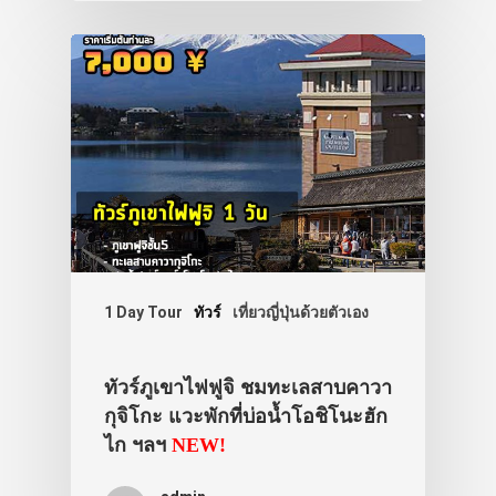
1 Day Tour
ทัวร์
เที่ยวญี่ปุ่นด้วยตัวเอง
ทัวร์ภูเขาไฟฟูจิ ชมทะเลสาบคาวา
กุจิโกะ แวะพักที่บ่อน้ำโอชิโนะฮัก
ไก ฯลฯ
NEW!