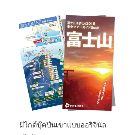
มีไกด์บุ๊คปีนเขาแบบออริจินัล