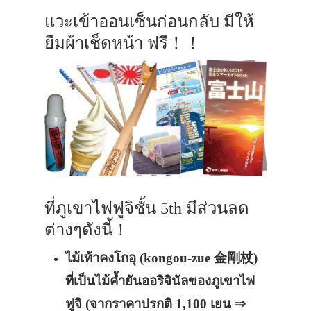
รถบัส
แวะเข้าออนเซ็นก่อนกลับ มีให้
เดินทาง
ยืมผ้าเช็ดหน้า ฟรี
！！
ทัวร์
ที่พัก
สาระน่ารู้
VIDEO
ภาพประทับใจ
ที่ภูเขาไฟฟูจิชั้น 5th มีส่วนลด
ต่างๆดังนี้！
ไม้เท้าคงโกอุ (kongou-zue 金剛杖)
ที่เป็นไม้ค้ำยันออริจินัลของภูเขาไฟ
ฟูจิ
(จากราคาปรกติ 1,100 เยน ⇒