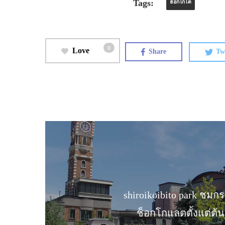
Tags:
ฮอกไกโด
0
Love
Share
Tw
shiroikoibito park ชม
ช็อกโกแลตตั้งแต่ต้น