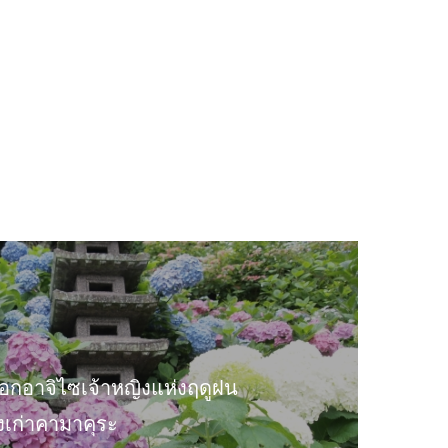
อกอาจิไซเจ้าหญิงแห่งฤดูฝน
งเก่าคามาคุระ