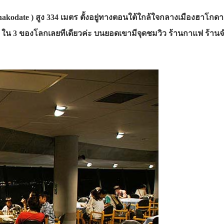
akodate ) สูง 334 เมตร ตั้งอยู่ทางตอนใต้ใกล้ใจกลางเมืองฮาโกดา
 1 ใน 3 ของโลกเลยทีเดียวค่ะ บนยอดเขามีจุดชมวิว ร้านกาแฟ ร้า