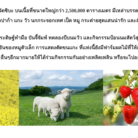
่จังหวัดชิบะ บนเนี้อที่ขนาดใหญ่กว่า 2,500,000 ตารางเมตร มีเหล
อัลปาก้า แกะ วัว นกกระจอกเทศ เป็ด หมู กระต่ายสุดแสนน่ารัก และส
ะดิษฐ์ทำมือ บันจี้จัมพ์ ทดลองบีบนมวัว และกิจกรรมป้อนนมสัตว์ส
งขันของหมูตัวเล็ก การแสดงตัดขนแกะ ที่แห่งนี้ยังมีฟาร์มผลไม้ที่ให
น และอื่นๆอีกมากมายให้ได้ร่วมกิจกรรมกันอย่างเพลิดเพลิน หรือจะ