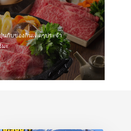
ี่ปุ่นกับของกินเด็ดๆประจำ
ชิมะ