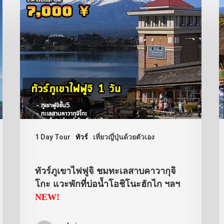
1 Day Tour
ทัวร์
เที่ยวญี่ปุ่นด้วยตัวเอง
ทัวร์ภูเขาไฟฟูจิ ชมทะเลสาบคาวากุจิ
โกะ แวะพักที่บ่อน้ำโอชิโนะฮักไก ฯลฯ
NEW!