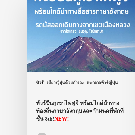
ทัวร์
เที่ยวญี่ปุ่นด้วยตัวเอง
แพกเกจทัวร์ญี่ปุ่น
ทัวร์ปีนภูเขาไฟฟูจิ พร้อมไกด์นำทาง
ท้องถิ่นภาษาอังกฤษและกำหนดที่พักที่
ชั้น 8th!
NEW!