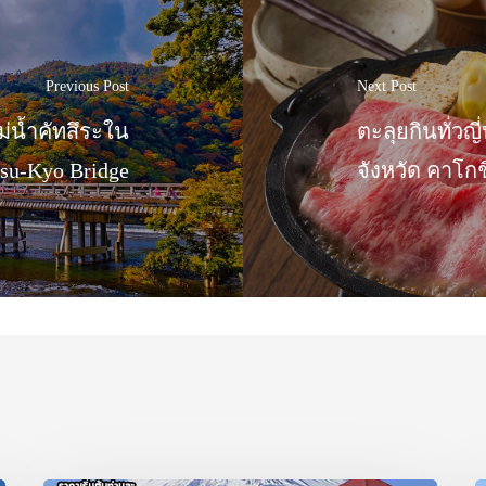
Previous Post
Next Post
่น้ำคัทสึระใน
ตะลุยกินทั่วญ
tsu-Kyo Bridge
จังหวัด คาโก