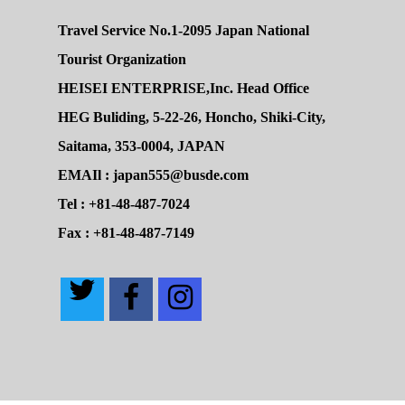
Travel Service No.1-2095 Japan National
Tourist Organization
HEISEI ENTERPRISE,Inc. Head Office
HEG Buliding, 5-22-26, Honcho, Shiki-City,
Saitama, 353-0004, JAPAN
EMAIl : japan555@busde.com
Tel : +81-48-487-7024
Fax : +81-48-487-7149