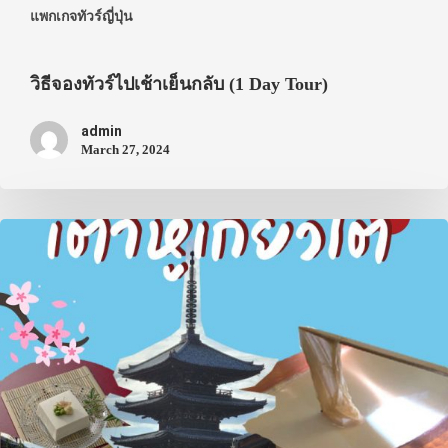
แพกเกจทัวร์ญี่ปุ่น
วิธีจองทัวร์ไปเช้าเย็นกลับ (1 Day Tour)
admin
March 27, 2024