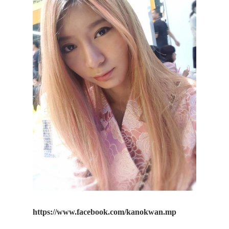
ประเทศญี่ปุ่น
เที่ยวญี่ปุ่นด้วย
เอง
รถบัส
เดินทาง
ทัวร์
ที่พัก
สาระน่ารู้
VIDEO
ภาพประทับใจ
https://www.facebook.com/kanokwan.mp