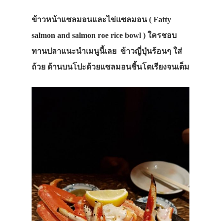
ข้าวหน้าแซลมอนและไข่แซลมอน ( Fatty
salmon and salmon roe rice bowl ) ใครชอบ
ทานปลาแนะนำเมนูนี้เลย ข้าวญี่ปุ่นร้อนๆ ใส่
ถ้วย ด้านบนโปะด้วยแซลมอนชิ้นโตเรียงจนเต็ม