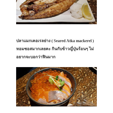
ปลาแมกเคอเรลย่าง ( Seared Atka mackerel )
หอมซอสมากเลยคะ กินกับข้าวญี่ปุ่นร้อนๆ ไม่
อยากจะบอกว่าฟินมาก