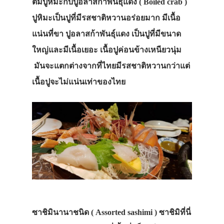
ต้มปูหิมะกับปูอลาสก้าพันธุ์แดง ( Boiled crab )
ปูหิมะเป็นปูที่มีรสชาติหวานอร่อยมาก มีเนื้อ
แน่นที่ขา ปูอลาสก้าพันธุ์แดง เป็นปูที่มีขนาด
ใหญ่และมีเนื้อเยอะ เนื้อปูค่อนข้างเหนียวนุ่ม
มันจะแตกต่างจากที่ไทยมีรสชาติหวานกว่าแต่
เนื้อปูจะไม่แน่นเท่าของไทย
ซาชิมินานาชนิด ( Assorted sashimi ) ซาชิมิที่นี่