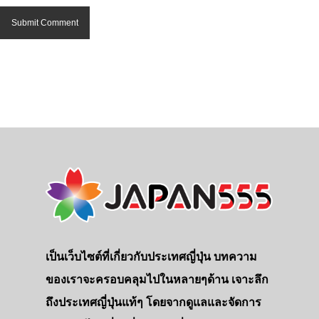
เป็นเว็บไซต์ที่เกี่ยวกับประเทศญี่ปุ่น บทความ
ของเราจะครอบคลุมไปในหลายๆด้าน เจาะลึก
ถึงประเทศญี่ปุ่นแท้ๆ โดยจากดูแลและจัดการ