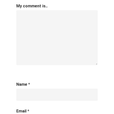
My comment is..
Name
*
Email
*