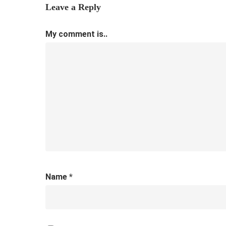
Leave a Reply
My comment is..
Name
*