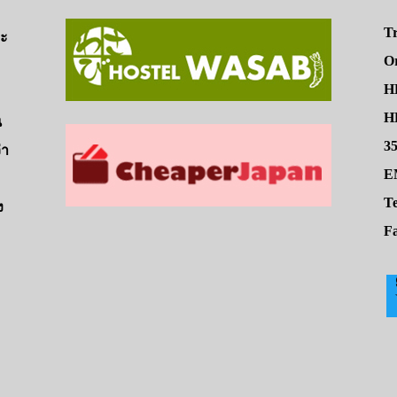
Tr
จะ
O
H
HE
น
3
่า
E
Te
ง
Fa