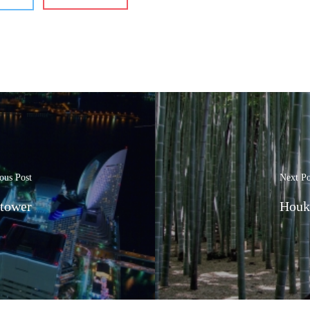
ous Post
Next Po
tower
Houk