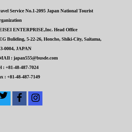
avel Service No.1-2095 Japan National Tourist
rganization
EISEI ENTERPRISE,Inc. Head Office
G Buliding, 5-22-26, Honcho, Shiki-City, Saitama,
53-0004, JAPAN
MAIl : japan555@busde.com
l : +81-48-487-7024
x : +81-48-487-7149