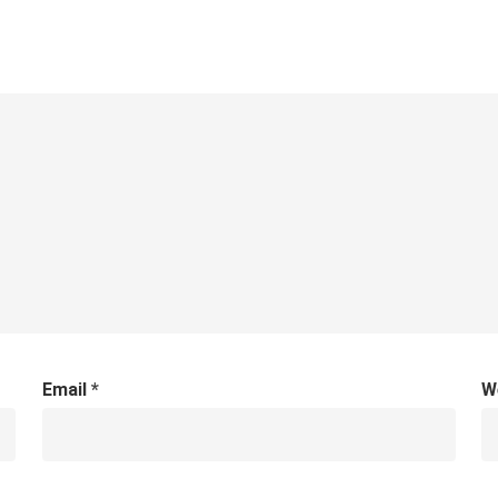
Email
*
W