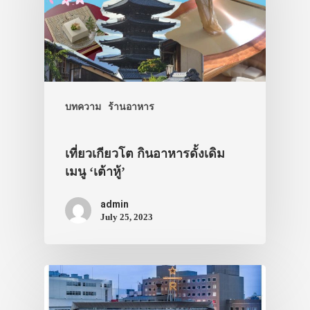
ประเทศญี่ปุ่น
เที่ยวญี่ปุ่นด้วย
เอง
บทความ
ร้านอาหาร
รถบัส
เที่ยวเกียวโต กินอาหารดั้งเดิม
เดินทาง
เมนู ‘เต้าหู้’
ทัวร์
admin
ที่พัก
July 25, 2023
สาระน่ารู้
VIDEO
ภาพประทับใจ