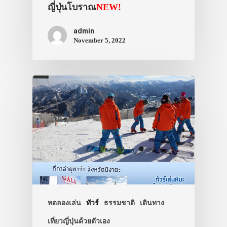
ญี่ปุ่นโบราณ
NEW!
admin
November 5, 2022
ประเทศญี่ปุ่น
เที่ยวญี่ปุ่นด้วย
เอง
รถบัส
เดินทาง
ทัวร์
ที่พัก
ทดลองเล่น
ทัวร์
ธรรมชาติ
เดินทาง
สาระน่ารู้
เที่ยวญี่ปุ่นด้วยตัวเอง