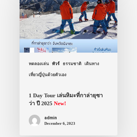
ประเทศญี่ปุ่น
เที่ยวญี่ปุ่นด้วย
เอง
รถบัส
ทดลองเล่น
ทัวร์
ธรรมชาติ
เดินทาง
เดินทาง
เที่ยวญี่ปุ่นด้วยตัวเอง
ทัวร์
ที่พัก
1 Day Tour เล่นหิมะที่กาล่ายุซา
สาระน่ารู้
ว่า ปี 2025
New!
VIDEO
admin
December 6, 2023
ภาพประทับใจ