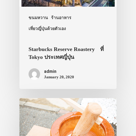
ประเทศญี่ปุ่น
เที่ยวญี่ปุ่นด้วย
ขนมหวาน
ร้านอาหาร
เอง
เที่ยวญี่ปุ่นด้วยตัวเอง
รถบัส
Starbucks Reserve Roastery ที่
เดินทาง
Tokyo ประเทศญี่ปุ่น
ทัวร์
admin
ที่พัก
January 20, 2020
สาระน่ารู้
VIDEO
ภาพประทับใจ