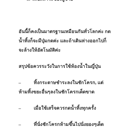
อันนี้ก็คงเป็นมาตรฐานเหมือนกันทั่วโลกค่ะ กด
น้ำทิ้งก็จะมีปุ่มกดค่ะ และถ้าเดินห่างออกไปก็
จะล้างให้อัตโนมัติค่ะ
สรุปข้อควรระวังในการใช้ห้องน้ำในญี่ปุ่น
– ทิ้งกระดาษชำระลงในชักโครก, แต่
ห้ามทิ้งขยะอื่นๆลงในชักโครกเด็ดขาด
– เมื่อใช้เสร็จควรกดน้ำทิ้งทุกครั้ง
– ที่นั่งชักโครกห้ามขึ้นไปนั่งยองๆเด็ด