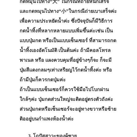
กดหมุนไปทาง“大” ในกรณีที่ถ่ายหนักเสร็จ
และกดหมุนไปทาง“小”ในกรณีถ่ายเบาเสร็จค่ะ
เพื่อความประหยัดน้ำค่ะ ซึ่งปัจจุบันก็มีวิธีการ
กดน้ำทิ้งที่หลากหลายแบบเพิ่มขึ้นค่ะเช่น เป็น
แบบปุ่มกด หรือเป็นแบบเซ็นเซอร์ ที่สามารถกด
น้ำทิ้งเองอัตโนมัติ เป็นต้นค่ะ ถ้ามีคอลโทรล
พาเนล หรือ แผงควบคุมที่อยู่ข้างๆก็จะ ก็จะมี
ปุ่มสีแดงกลมๆเท่าเหรียญไว้กดน้ำทิ้งค่ะ หรือ
ถ้ามีปุ่มก็ควรกดปุ่มค่ะ
ถ้าเป็นแบบเซ็นเซอร์ก็ควรใช้มือไปโบกผ่าน
ใกล้ๆค่ะ ปุ่มกดส่วนใหญ่จะติดอยู่ตรงตัวถังค่ะ
ส่วนปุ่มกดหรือเซ็นเซอร์จะอยู่ทางขวาหรือซ้าย
ติออยู่บนกำแพงห้องน้ำค่ะ
3. โถปัสสาวะของผู้ชาย