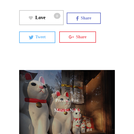
0
Love
Share
Tweet
Share
Previous Post
Maneki Neko