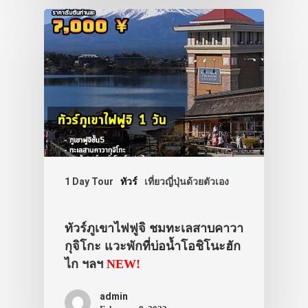
1 Day Tour
ทัวร์
เที่ยวญี่ปุ่นด้วยตัวเอง
ทัวร์ภูเขาไฟฟูจิ ชมทะเลสาบคาวา
กุจิโกะ แวะพักที่บ่อน้ำโอชิโนะฮัก
ไก ฯลฯ
NEW!
admin