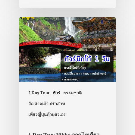
ประเทศญี่ปุ่น
เที่ยวญี่ปุ่นด้วย
เอง
รถบัส
เดินทาง
1 Day Tour
ทัวร์
ธรรมชาติ
ทัวร์
วัด ศาลเจ้า ปราสาท
ที่พัก
เที่ยวญี่ปุ่นด้วยตัวเอง
สาระน่ารู้
VIDEO
1 Day Tour Nikko จากโตเกียว