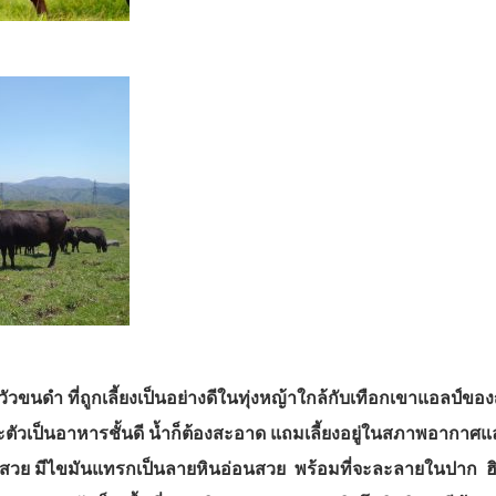
วัวขนดำ ที่ถูกเลี้ยงเป็นอย่างดีในทุ่งหญ้าใกล้กับเทือกเขาแอลป์ของญ
ะตัวเป็นอาหารชั้นดี น้ำก็ต้องสะอาด แถมเลี้ยงอยู่ในสภาพอากาศและ
สวย มีไขมันแทรกเป็นลายหินอ่อนสวย พร้อมที่จะละลายในปาก ฮิดะกิว