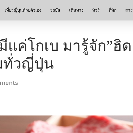
เที่ยวญี่ปุ่นด้วยตัวเอง
รถบัส
เดินทาง
ทัวร์
ที่พัก
สาระ
้มีแค่โกเบ มารู้จัก”ฮิดะ
่วญี่ปุ่น
ments