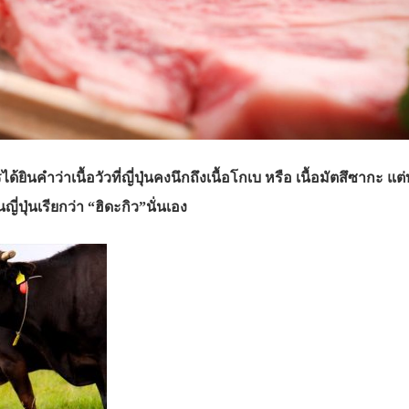
ยินคำว่าเนื้อวัวที่ญี่ปุ่นคงนึกถึงเนื้อโกเบ หรือ เนื้อมัตสึซากะ แต่บ
นญี่ปุ่นเรียกว่า “ฮิดะกิว”นั่นเอง