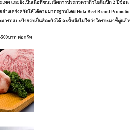
ระเทศ และยังเป็นเนื้อที่ชนะเลิศการประกวดวากิวโอลิมปิก 2 ปีซ้อน 
างเคร่งครัดให้ได้ตามมาตรฐานโดย Hida Beef Brand Promotio
ะสามารถแปะป้ายว่าเป็นฮิดะกิวได้ ฉะนั้นจึงไม่ใช่ว่าใครจะมาขี้ตู่แ
0-500บาท ต่อกรัม