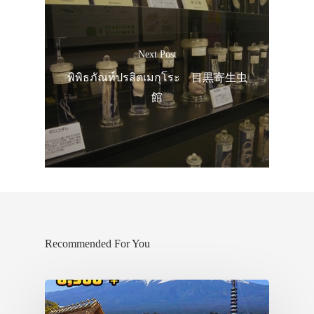
Next Post
พิพิธภัณท์ปรสิตเมกุโระ 目黒寄生虫
館
Recommended For You