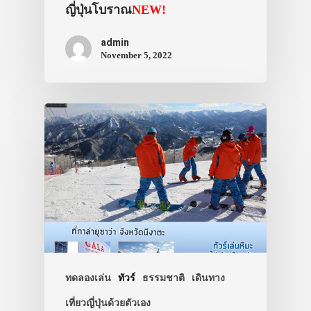
ญี่ปุ่นโบราณ
NEW!
admin
November 5, 2022
ประเทศญี่ปุ่น
เที่ยวญี่ปุ่นด้วย
เอง
รถบัส
เดินทาง
ทัวร์
ที่พัก
ทดลองเล่น
ทัวร์
ธรรมชาติ
เดินทาง
สาระน่ารู้
เที่ยวญี่ปุ่นด้วยตัวเอง