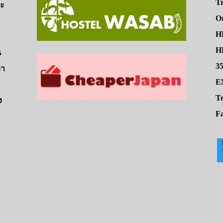
Tr
จะ
O
H
HE
น
3
่า
E
Te
ง
Fa