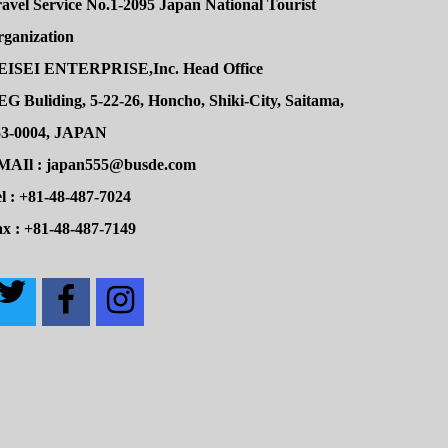
avel Service No.1-2095 Japan National Tourist
rganization
EISEI ENTERPRISE,Inc. Head Office
G Buliding, 5-22-26, Honcho, Shiki-City, Saitama,
53-0004, JAPAN
MAIl : japan555@busde.com
l : +81-48-487-7024
x : +81-48-487-7149