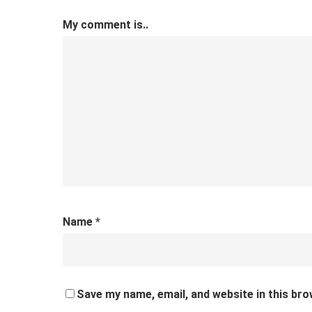
My comment is..
Name
*
Save my name, email, and website in this bro