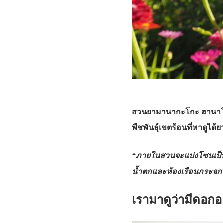
สวนยามานากะโกะ ฮานาโนมิย
พืชพันธุ์เขตร้อนที่หาดูได้ย
“ภายในสวนจะแบ่งโซนเป็น2ส่
น้ำตกและห้องเรือนกระจก
เรามาดูว่ามีดอกอะ