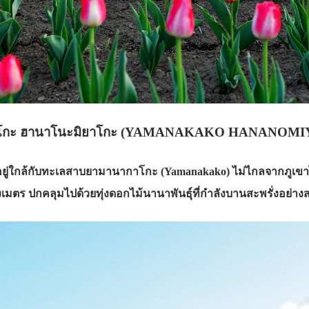
ะโกะ ฮานาโนะมิยาโกะ (YAMANAKAKO HANANOM
ิ อยู่ใกล้กับทะเลสาบยามานากาโกะ (Yamanakako) ไม่ไกลจากภูเขาไฟ
รางเมตร ปกคลุมไปด้วยทุ่งดอกไม้นานาพันธุ์ที่กำลังบานสะพรั่งอย่า