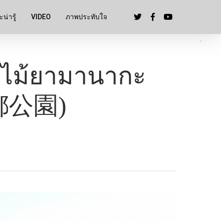
น่ารู้
VIDEO
ภาพประทับใจ
อกไม้ยามานากะ
の都公園)