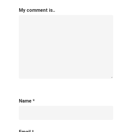
My comment is..
Name
*
Email
*