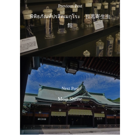
Previous Post
พิพิธภัณท์ปรสิตเมกุโระ 目黒寄生虫
館
Next Post
Meiji Shrine