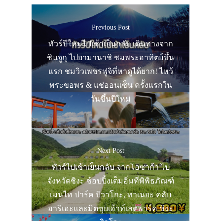
Previous Post
ทัวร์ปีใหม่ไปเช้าเย็นกลับ เดินทางจาก
ชินจูกุ ไปยามานาชิ ชมพระอาทิตย์ขึ้น
แรก ชมวิวเพชรฟูจิที่หาดูได้ยาก! ไหว้
พระขอพร & แช่ออนเซ็น ครั้งแรกใน
วันขึ้นปีใหม่
Next Post
ทัวร์ไปเช้าเย็นกลับ จากโอซาก้า ไป
จังหวัดชิงะ ช้อปปิ้งเต็มอิ่มที่พิพิธภัณฑ์
เมนไท ปาร์ค บิวาโกะ, ทาเนยะ คลับ
ฮาริเอะและมิตซุยเอ้าท์เลตพาร์ค ชิงะ