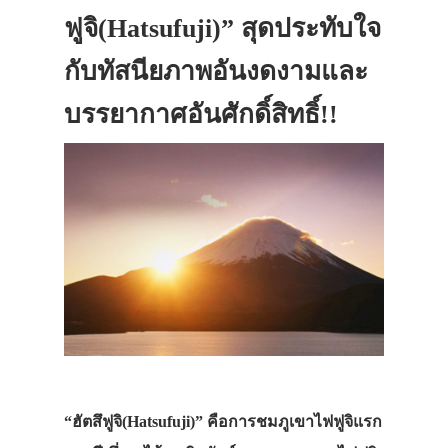
ฟูจิ(Hatsufuji)” สุดประทับใจ
กับทัสนียภาพอันงดงามและ
บรรยากาศอันศักดิ์สิทธิ์!!
“ฮัตสึฟูจิ(Hatsufuji)” คือการชมภูเขาไฟฟูจิแรก