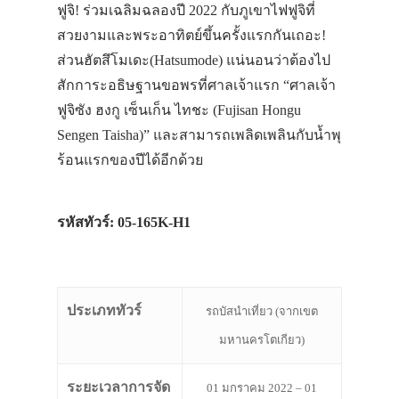
ฟูจิ!
ร่วมเฉลิมฉลองปี 2022 กับภูเขาไฟฟูจิที่
สวยงามและพระอาทิตย์ขึ้นครั้งแรก
กันเถอะ!
ส่วนฮัตสึโมเดะ(Hatsumode) แน่นอนว่าต้องไป
สักการะอธิษฐานขอพรที่ศาลเจ้าแรก “ศาลเจ้า
ฟูจิซัง ฮงกู เซ็นเก็น ไทชะ (Fujisan Hongu
Sengen Taisha)” และสามารถเพลิดเพลินกับน้ำพุ
ร้อนแรกของปีได้อีกด้วย
รหัสทัวร์: 05-165K-H1
ประเภททัวร์
รถบัสนำเที่ยว (จากเขต
มหานครโตเกียว)
ระยะเวลาการจัด
01 มกราคม 2022 – 01