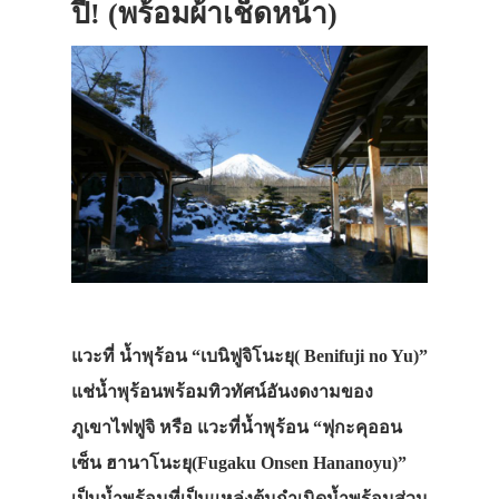
ปี! (พร้อมผ้าเช็ดหน้า)
แวะที่ น้ำพุร้อน “เบนิฟูจิโนะยุ( Benifuji no Yu)”
แช่น้ำพุร้อนพร้อมทิวทัศน์อันงดงามของ
ภูเขาไฟฟูจิ หรือ แวะที่น้ำพุร้อน “ฟุกะคุออน
เซ็น ฮานาโนะยุ(Fugaku Onsen Hananoyu)”
เป็นน้ำพุร้อนที่เป็นแหล่งต้นกำเนิดน้ำพุร้อนส่วน