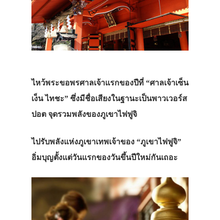
ไหว้พระขอพรศาลเจ้าแรกของปีที่ “ศาลเจ้าเซ็น
เง็น ไทชะ” ซึ่งมีชื่อเสียงในฐานะเป็นพาวเวอร์ส
ปอต จุดรวมพลังของภูเขาไฟฟูจิ
ไปรับพลังแห่งภูเขาเทพเจ้าของ “ภูเขาไฟฟูจิ”
อิ่มบุญตั้งแต่วันแรกของวันขึ้นปีใหม่กันเถอะ