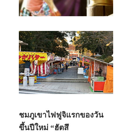
ชมภูเขาไฟฟูจิแรกของวัน
ขึ้นปีใหม่ “ฮัตสึ