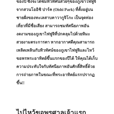
ของปี ซึ่งจะได้ชมทิวทัศน์สวยๆของภูเขาไฟฟูจิ
จากสวนโออิชิ ปาร์ค (Oishi Park) ที่ตั้งอยู่บน
ชายฝั่งของทะเลสาบคาวากูจิโกะ เป็นจุดท่อง
เที่ยวที่มีชื่อเสียง สามารถชมทัศนียภาพอัน
งดงามของภูเขาไฟฟูจิที่ปกคลุมไปด้วยหิมะ
สวยงามตระการตา หากอากาศดีคุณสามารถ
เพลิดเพลินกับทิวทัศน์ของภูเขาไฟฟูจิและไหว้
ขอพรพระอาทิตย์ขึ้นแรกของปีได้ ให้คุณได้เก็บ
ความประทับใจกับทัศนียภาพอันศักดิ์สิทธิ์ด้วย
การถ่ายภาพในขณะที่พระอาทิตย์แรกปรากฏ
ขึ้น!!
ไปไหว้ขอพรศาลเจ้าแรก