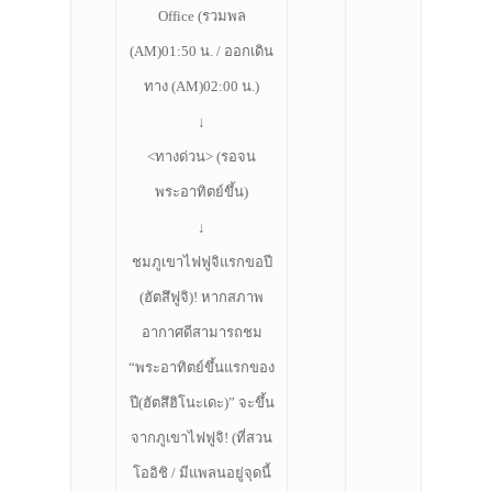
Office (รวมพล
(AM)01:50 น. / ออกเดิน
ทาง (AM)02:00 น.)
↓
<ทางด่วน> (รอจน
พระอาทิตย์ขึ้น)
↓
ชมภูเขาไฟฟูจิแรกขอปี
(ฮัตสึฟูจิ)! หากสภาพ
อากาศดีสามารถชม
“พระอาทิตย์ขึ้นแรกของ
ปี(ฮัตสึฮิโนะเดะ)” จะขึ้น
จากภูเขาไฟฟูจิ! (ที่สวน
โออิชิ / มีแพลนอยู่จุดนี้