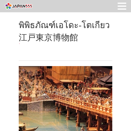
พิพิธภัณฑ์เอโดะ-โตเกียว
江戸東京博物館