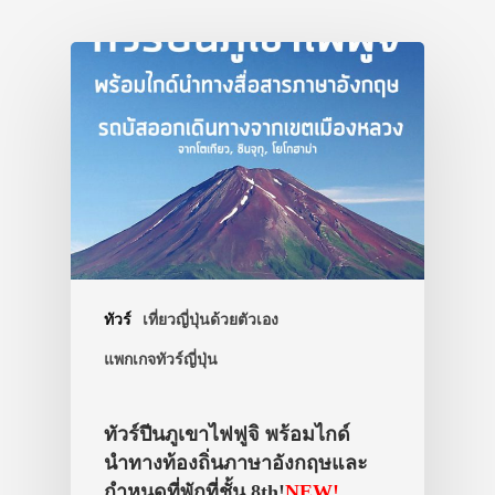
เอง
รถบัส
เดินทาง
ทัวร์
ที่พัก
สาระน่ารู้
VIDEO
ทัวร์
เที่ยวญี่ปุ่นด้วยตัวเอง
ภาพประทับใจ
แพกเกจทัวร์ญี่ปุ่น
ทัวร์ปีนภูเขาไฟฟูจิ พร้อมไกด์
นำทางท้องถิ่นภาษาอังกฤษและ
กำหนดที่พักที่ชั้น 8th!
NEW!