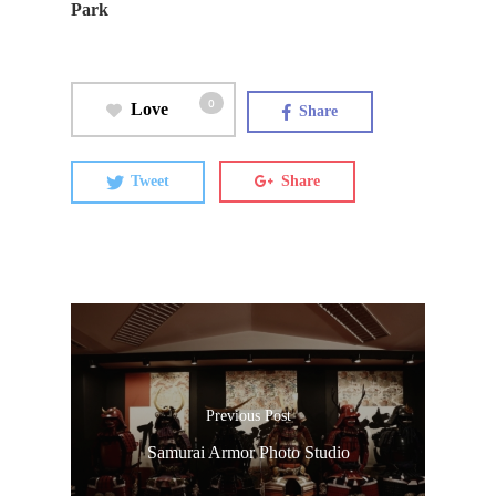
Park
0
Love
Share
Tweet
Share
Previous Post
Samurai Armor Photo Studio