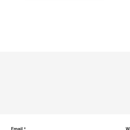
Email
*
W