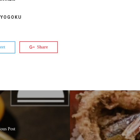
 RYOGOKU
eet
Share
ious Post