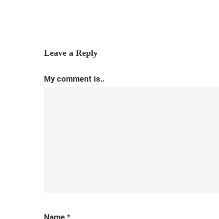
Leave a Reply
My comment is..
Name
*