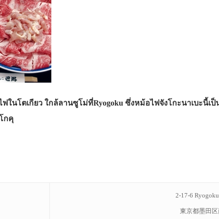
ฟในโตเกียว ใกล้ลานซูโม่ที่Ryogoku ซึ่งหม้อไฟจังโกะนาเบะนี้เป็
โกคุ
2-17-6 Ryogoku
東京都墨田区両