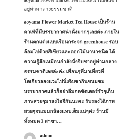
aoyama Flower Market Tea House มานั่งจิบชา
อยู่ท่ามกลางธรรมชาติ
VIDEO
ภาพประทับใจ
aoyama Flower Market Tea House เป็นร้าน
คาเฟ่ที่มีบรรยากาศน่านั่งมากๆเลยค่ะ ภายใน
ร้านตกแต่งแบบเรือนกระจก greenhouse รอบ
ล้อมไปด้วยสีเขียวและดอกไม้นานาชนิด ได้
ความรู้สึกเหมือนกำลังนั่งจิบชาอยู่ท่ามกลาง
ธรรมชาติเลยล่ะค่ะ เพื่อนๆที่มาเที่ยวที่
โตเกียวลองแวะไปนั่งจิบชากินขนมชม
บรรยากาศแล้วก็อย่าลืมกดชัตเตอร์รัวๆเก็บ
ภาพสวยๆมาลงไอจีกันนะคะ รับรองได้ภาพ
สวยๆจนเมมกล้องแทบเต็มแน่ๆค่ะ ร้านมี
ทั้งหมด 3 สาขา…
admin