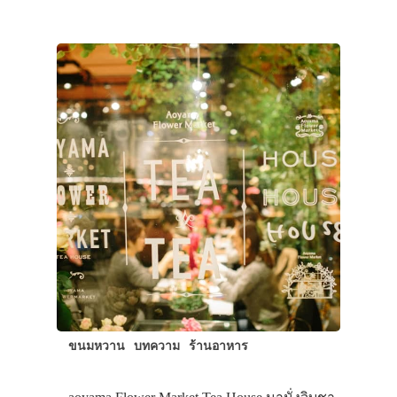
ประเทศญี่ปุ่น
เที่ยวญี่ปุ่นด้วย
เอง
รถบัส
เดินทาง
ทัวร์
ขนมหวาน
บทความ
ร้านอาหาร
ที่พัก
สาระน่ารู้