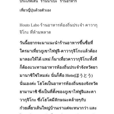
ประเภทเส้น
ร้านนาเบะ
ร้านอาหาร
เที่ยวญี่ปุ่นด้วยตัวเอง
Houto Labo ร้านอาหารท้องถิ่นประจำ คาวากุ
จิโกะ ที่ห้ามพลาด
วันนี้อยากจะมาแนะนำร้านอาหารขึ้นชื่อที่
ใครมาเที่ยวภูเขาไฟฟูจิ‐คาวากุจิโกะแล้วต้อง
มาลองให้ได้ แหม่ ก็มาเที่ยวคาวากุจิโกะทั้งที
ก็ต้องแวะทานอาหารท้องถิ่นประจำจังหวัดยา
มานาชิใช่ไหมล่ะ นั่นก็คือ Hoto(ほうとう)
นั่นเองค่ะ โฮโตเป็นอาหารท้องถิ่นของจังหวัด
ยามานาชิ ซึ่งเป็นที่ตั้งของภูเขาไฟฟูจิและคา
วากุจิโกะ ซึ่งโฮโตมีลักษณะคล้ายๆกับ
ก๋วยเตี๋ยวเส้นใหญ่บ้านเราแต่จะหนากว่า และ