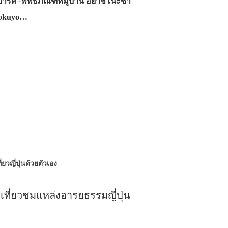
ร์ค+พิพิธภัณฑ์หมู่บ้าน อิยาชิโนะซา
Kokuyo…
ี่ยวญี่ปุ่นด้วยตัวเอง
 เที่ยวชมแหล่งอารยธรรมญี่ปุ่น