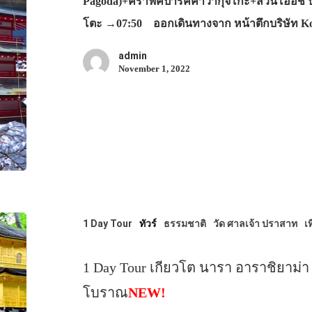
Pagoda)+คราฟค์ปาร์คคาวากุจิโกะ+สวนโออิชิ ปา
โตะ →07:50 ออกเดินทางจาก หน้าตึกบริษัท 
admin
November 1, 2022
1 Day Tour
ทัวร์
ธรรมชาติ
วัด ศาลเจ้า ปราสาท
เท
1 Day Tour เกียวโต นารา อาราชิยาม่า
โบราณ
NEW!