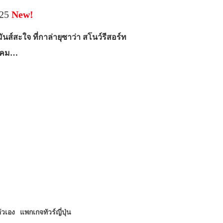
025
New!
ันส์สะใจ ที่กาล่ายุซาว่า สโนว์รีสอร์ท
นาคม…
ตัวเอง
แพกเกจทัวร์ญี่ปุ่น