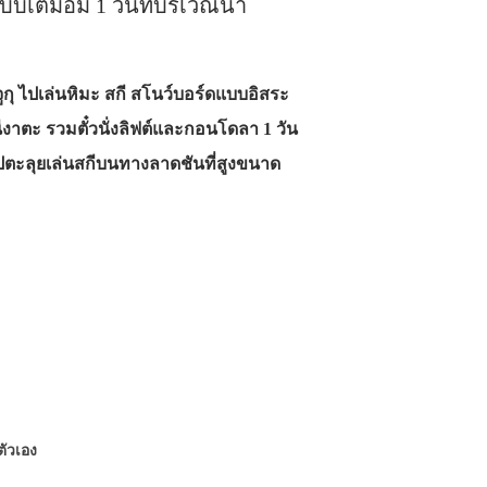
บบเต็มอิ่ม 1 วันที่บริเวณนา
จูกุ ไปเล่นหิมะ สกี สโนว์บอร์ดแบบอิสระ
ดนีงาตะ รวมตั๋วนั่งลิฟต์และกอนโดลา 1 วัน
 ไปตะลุยเล่นสกีบนทางลาดชันที่สูงขนาด
ยตัวเอง