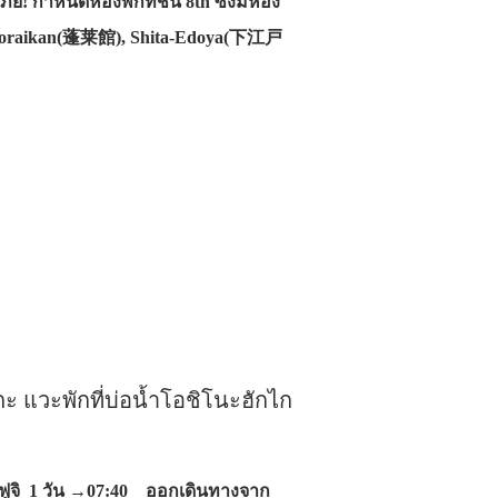
! กำหนดห้องพักที่ชั้น 8th ซึ่งมีห้อง
Horaikan(蓬莱館), Shita-Edoya(下江戸
ะ แวะพักที่บ่อน้ำโอชิโนะฮักไก
ไฟฟูจิ 1 วัน →07:40 ออกเดินทางจาก