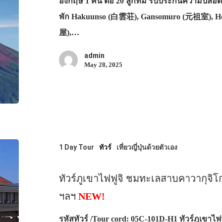
อังกฤษ 1 คน ต่อ 20 ลูกทีม รับประกันความปลอดภัย
พัก Hakuunso (白雲荘), Gansomuro (元祖室), 
屋),…
admin
May 28, 2025
1 Day Tour
ทัวร์
เที่ยวญี่ปุ่นด้วยตัวเอง
ทัวร์ภูเขาไฟฟูจิ ชมทะเลสาบคาวากุจิโก
ฯลฯ
NEW!
รหัสทัวร์ /Tour cord: 05C-101D-H1 ทัวร์ภูเขา