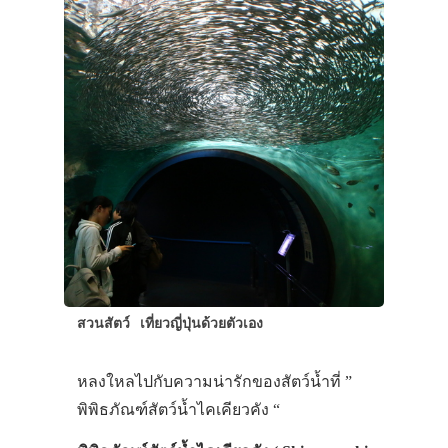
สวนสัตว์
เที่ยวญี่ปุ่นด้วยตัวเอง
หลงใหลไปกับความน่ารักของสัตว์น้ำที่ ”
พิพิธภัณฑ์สัตว์น้ำไคเคียวคัง “