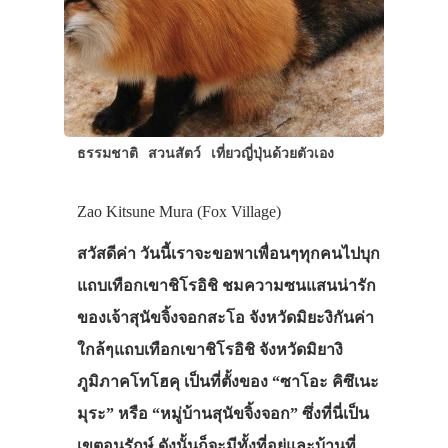
ประเทศญี่ปุ่น
เที่ยวญี่ปุ่นด้วย
เอง
ธรรมชาติ
สวนสัตว์
เที่ยวญี่ปุ่นด้วยตัวเอง
รถบัส
เดินทาง
Zao Kitsune Mura (Fox Village)
ทัวร์
สวัสดีค่า วันนี้เราจะขอพาเพื่อนๆทุกคนไปบุก
แถบเทือกเขาชิโรอิชิ ชมความซนแสนน่ารัก
ที่พัก
ของเจ้าสุนัขจิ้งจอกสะโอ จังหวัดมิยะงิกันค่า
สาระน่ารู้
ใกล้ๆแถบเทือกเขาชิโรอิชิ จังหวัดมิยางิ
VIDEO
ภูมิภาคโทโฮคุ เป็นที่ตั้งของ “ซาโอะ คิซึเนะ
ภาพประทับใจ
มุระ” หรือ “หมู่บ้านสุนัขจิ้งจอก” ซึ่งที่นี่เป็น
เขตอนุรักษ์ ดังนั้นก็จะมีทั้งที่อยู่และบ้านที่