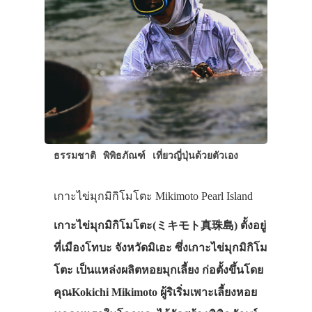
ธรรมชาติ
พิพิธภัณฑ์
เที่ยวญี่ปุ่นด้วยตัวเอง
เกาะไข่มุกมิกิโมโตะ Mikimoto Pearl Island
เกาะไข่มุกมิกิโมโตะ(ミキモト真珠島) ตั้งอยู่
ที่เมืองโทบะ จังหวัดมิเอะ ซึ่งเกาะไข่มุกมิกิโม
โตะ เป็นแหล่งผลิตหอยมุกเลี้ยง ก่อตั้งขึ้นโดย
คุณKokichi Mikimoto ผู้ริเริ่มเพาะเลี้ยงหอย