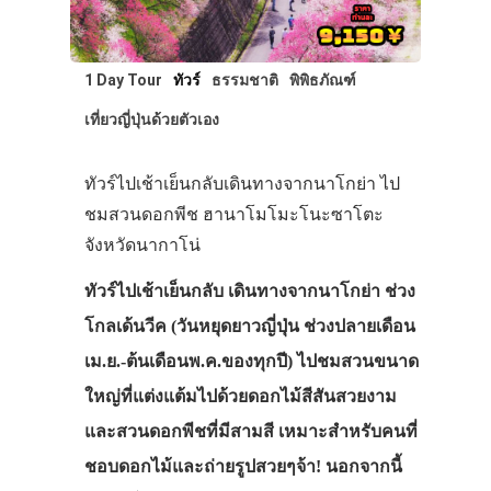
1 Day Tour
ทัวร์
ธรรมชาติ
พิพิธภัณฑ์
เที่ยวญี่ปุ่นด้วยตัวเอง
ทัวร์ไปเช้าเย็นกลับเดินทางจากนาโกย่า ไป
ชมสวนดอกพีช ฮานาโมโมะโนะซาโตะ
จังหวัดนากาโน่
ทัวร์ไปเช้าเย็นกลับ เดินทางจากนาโกย่า ช่วง
โกลเด้นวีค (วันหยุดยาวญี่ปุ่น ช่วงปลายเดือน
เม.ย.-ต้นเดือนพ.ค.ของทุกปี) ไปชมสวนขนาด
ใหญ่ที่แต่งแต้มไปด้วยดอกไม้สีสันสวยงาม
และสวนดอกพีชที่มีสามสี เหมาะสำหรับคนที่
ชอบดอกไม้และถ่ายรูปสวยๆจ้า! นอกจากนี้