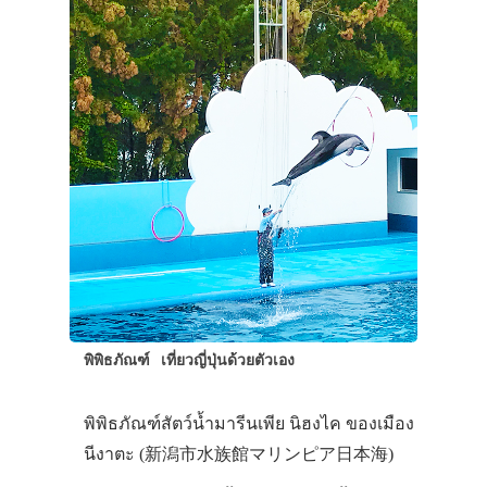
พิพิธภัณฑ์
เที่ยวญี่ปุ่นด้วยตัวเอง
พิพิธภัณฑ์สัตว์น้ำมารีนเพีย นิฮงไค ของเมือง
นีงาตะ (新潟市水族館マリンピア日本海)