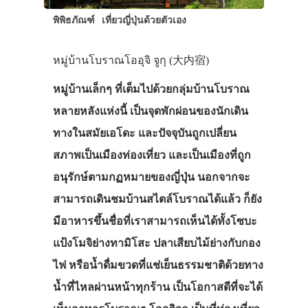
เที่ยวญี่ปุ่นด้วย
พิพิธภัณฑ์
เที่ยวญี่ปุ่นด้วยตัวเอง
เอง
รถบัส
หมู่บ้านโบราณโออุจิ จูกุ (大内宿)
เดินทาง
หมู่บ้านเล็กๆ ที่เต็มไปด้วยกลุ่มบ้านโบราณ
ทัวร์
หลายหลังแห่งนี้ เป็นจุดพักผ่อนของนักเดิน
ที่พัก
ทางในสมัยเอโดะ และปัจจุบันถูกเปลี่ยน
สภาพเป็นเมืองท่องเที่ยว และเป็นเมืองที่ถูก
สาระน่ารู้
อนุรักษ์ตามกฏหมายของญี่ปุ่น นอกจากจะ
VIDEO
สามารถเดินชมบ้านสไตล์โบราณได้แล้ว ก็ยัง
ภาพประทับใจ
มีอาหารขึ้นชื่อที่เราสามารถเห็นได้ทั้งโซบะ
แป้งโมจิย่างทามิโสะ ปลาเสียบไม้ย่างกับกอง
ไฟ หรือน้ำดื่มขวดที่แช่เย็นธรรมชาติด้วยทาง
น้ำที่ไหลผ่านหน้าทุกร้าน เป็นโอกาสดีที่จะได้