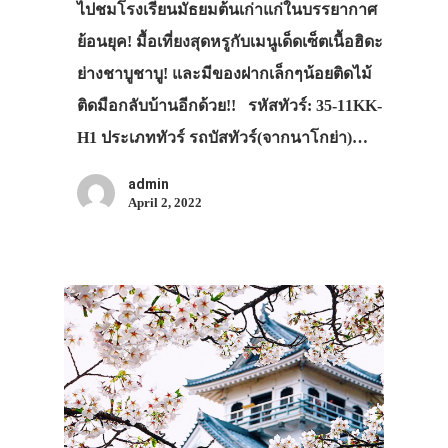
ไปชมโรงเรียนมัธยมต้นเก่าแก่ในบรรยากาศ
ย้อนยุค! มื้อเที่ยงสุดหรูกับเมนูเด็ดเซ็ตเนื้อฮิดะ
ย่างชาบูชาบู! และมีของฝากเล็กๆน้อยติดไม้
ติดมือกลับบ้านอีกด้วย!! รหัสทัวร์: 35-11KK-
H1 ประเภททัวร์ รถบัสทัวร์(จากนาโกย่า)…
admin
April 2, 2022