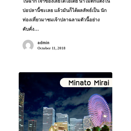
ในฉาก เจ้าของเลยได้ไอเดีย นำไม่ตกแต่งใน
บ่อปลานี้ซะเลย แล้วมันก็ได้ผลลัพธ์เป็น นัก
ท่องเที่ยวมาชมเจ้าปลาฉลามตัวนี้อย่าง
คับคั่ง…
admin
October 11, 2018