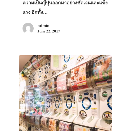
ความเป็นญี่ปุ่นออกมาอย่างชัดเจนและแข็ง
แรง อีกทั้ง…
admin
June 22, 2017
ประเทศญี่ปุ่น
เที่ยวญี่ปุ่นด้วย
เอง
รถบัส
เดินทาง
ทัวร์
ที่พัก
สาระน่ารู้