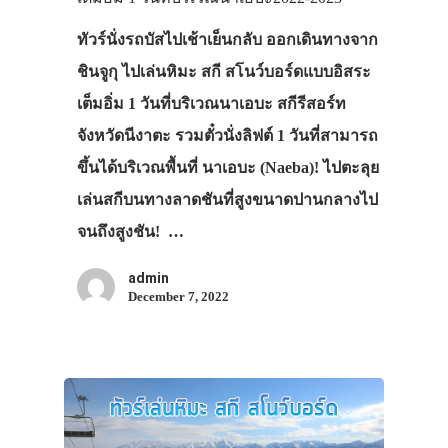
ทัวร์นั่งรถบัสไปเช้าเย็นกลับ ออกเดินทางจาก
ชินจูกุ ไปเล่นหิมะ สกี สโนว์บอร์ดแบบอิสระ
เต็มอิ่ม 1 วันที่บริเวณนาเอบะ สกีรีสอร์ท
จังหวัดนีงาตะ รวมตั๋วนั่งลิฟต์ 1 วันที่สามารถ
ขึ้นได้บริเวณพื้นที่ นาเอบะ (Naeba)! ไปตะลุย
เล่นสกีบนทางลาดชันที่สูงขนาดปานกลางไป
จนถึงสูงชัน! …
admin
December 7, 2022