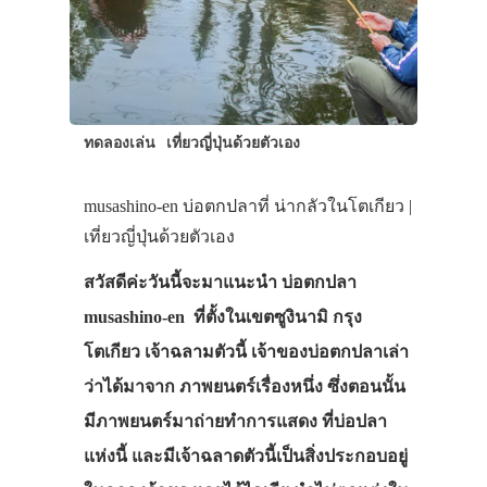
ทดลองเล่น
เที่ยวญี่ปุ่นด้วยตัวเอง
musashino-en บ่อตกปลาที่ น่ากลัวในโตเกียว |
เที่ยวญี่ปุ่นด้วยตัวเอง
สวัสดีค่ะวันนี้จะมาแนะนำ บ่อตกปลา
musashino-en ที่ตั้งในเขตซูงินามิ กรุง
โตเกียว เจ้าฉลามตัวนี้ เจ้าของบ่อตกปลาเล่า
ว่าได้มาจาก ภาพยนตร์เรื่องหนึ่ง ซึ่งตอนนั้น
มีภาพยนตร์มาถ่ายทำการแสดง ที่บ่อปลา
แห่งนี้ และมีเจ้าฉลาดตัวนี้เป็นสิ่งประกอบอยู่