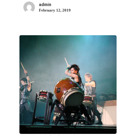
admin
February 12, 2019