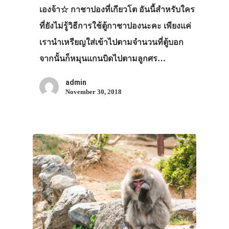
เองจ้า☆ กาชาปองที่เกียวโต อันนี้สำหรับใคร
ที่ยังไม่รู้วิธีการใช้ตู้กาชาปองนะคะ เพียงแค่
เรานำเหรียญใส่เข้าไปตามจำนวนที่ตู้บอก
จากนั้นก็หมุนแกนบิดไปตามลูกศร…
admin
November 30, 2018