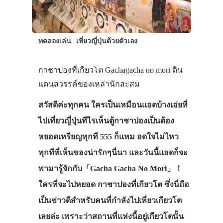
VIDEO
ภาพประทับใจ
ทดลองเล่น
เที่ยวญี่ปุ่นด้วยตัวเอง
กาชาปองที่เกียวโต Gachagacha no mori ดิน
แดนสวรรค์ของเหล่านักสะสม
สวัสดีค่ะทุกคน ใครเป็นเหมือนแอดบ้างเอ่ยที่
ไปเที่ยวญี่ปุ่นทีไรเห็นตู้กาชาปองเป็นต้อง
หยอดเหรียญทุกที 555 ก็แหม อดใจไม่ไหว
ทุกทีที่เห็นของน่ารักๆนี่นา และวันนี้แอดก็จะ
พามารู้จักกับ「Gacha Gacha No Mori」！
ใครที่จะไปหยอด กาชาปองที่เกียวโต ซึ่งนี่ถือ
เป็นข่าวดีสำหรับคนที่กำลังไปเที่ยวเกียวโต
เลยล่ะ เพราะว่าสถานที่แห่งนี้อยู่เกียวโตนั้น