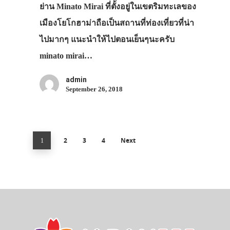
ย่าน Minato Mirai ที่ตั้งอยู่ในเขตริมทะเลของ
เมืองโยโกฮาม่าถือเป็นสถานที่ท่องเที่ยวที่น่า
ไปมากๆ แนะนำให้ไปตอนเย็นๆนะครับ
minato mirai…
admin
September 26, 2018
2
3
4
Next
1