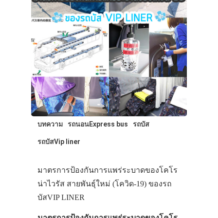
บทความ
รถนอนExpress bus
รถบัส
รถบัสVip liner
มาตรการป้องกันการแพร่ระบาดของโคโร
น่าไวรัส สายพันธุ์ใหม่ (โควิด-19) ของรถ
บัสVIP LINER
มาตรการป้องกันการแพร่ระบาดของโคโร