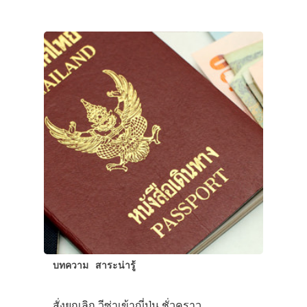
บทความ
สาระน่ารู้
สั่งยกเลิก วีซ่าเข้าญี่ปุ่น ชั่วคราว