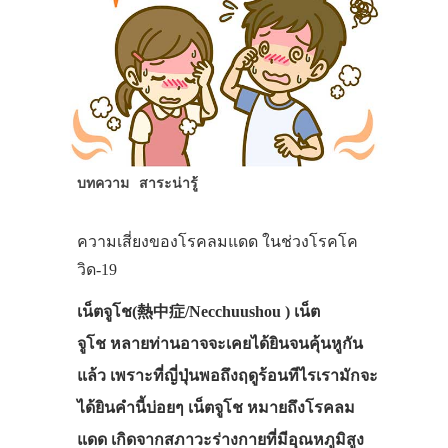
บทความ
สาระน่ารู้
ความเสี่ยงของโรคลมแดด ในช่วงโรคโค
วิด-19
เน็ตจูโช(熱中症/Necchuushou ) เน็ต
จูโช หลายท่านอาจจะเคยได้ยินจนคุ้นหูกัน
แล้ว เพราะที่ญี่ปุ่นพอถึงฤดูร้อนทีไรเรามักจะ
ได้ยินคำนี้บ่อยๆ เน็ตจูโช หมายถึงโรคลม
แดด เกิดจากสภาวะร่างกายที่มีอุณหภูมิสูง