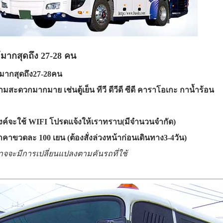
้มากสุดถึง 27-28 คน
้มากสุดถึง27-28คน
ะดวกมากมาย เช่นตู้เย็น ทีวี ดีวีดี ซีดี คาราโอเกะ กาน้ำร้อน
จะใช้ WIFI โปรดแจ้งให้เราทราบ(มีจำนวนจำกัด)
ราคาขวดละ 100 เยน (ต้องสั่งล่วงหน้าก่อนเดินทาง3-4วัน)
จะมีการเปลี่ยนแปลงตามคันรถที่ใช้