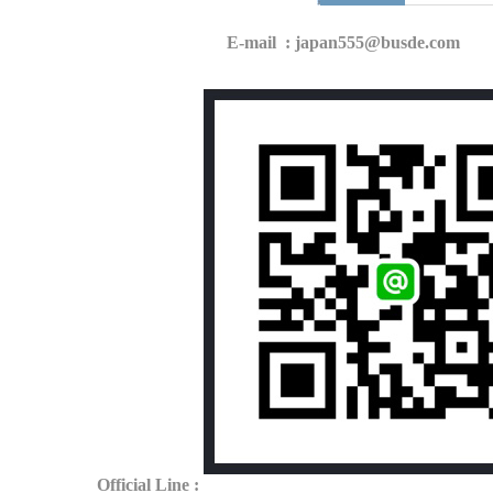
E-mail
:
japan555@busde.com
Official Line
: