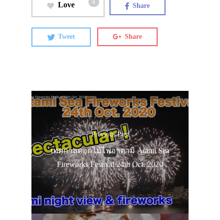
0
Love
Share
Tweet
Share
ประเทศญี่ปุ่น
เที่ยวญี่ปุ่นด้วย
เอง
รถบัส
Previous Post
เดินทาง
เทศกาลดอกไม้ไฟอาตามิ Atami Sea
ทัวร์
Fireworks Festival 24th Oct. 2020
ที่พัก
สาระน่ารู้