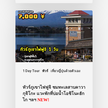
1 Day Tour
ทัวร์
เที่ยวญี่ปุ่นด้วยตัวเอง
ทัวร์ภูเขาไฟฟูจิ ชมทะเลสาบคาวา
กุจิโกะ แวะพักที่บ่อน้ำโอชิโนะฮัก
ไก ฯลฯ
NEW!