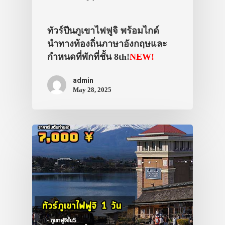
ประเทศญี่ปุ่น
เที่ยวญี่ปุ่นด้วย
ทัวร์ปีนภูเขาไฟฟูจิ พร้อมไกด์
นำทางท้องถิ่นภาษาอังกฤษและ
เอง
กำหนดที่พักที่ชั้น 8th!
NEW!
รถบัส
admin
เดินทาง
May 28, 2025
ทัวร์
ที่พัก
สาระน่ารู้
VIDEO
ภาพประทับใจ