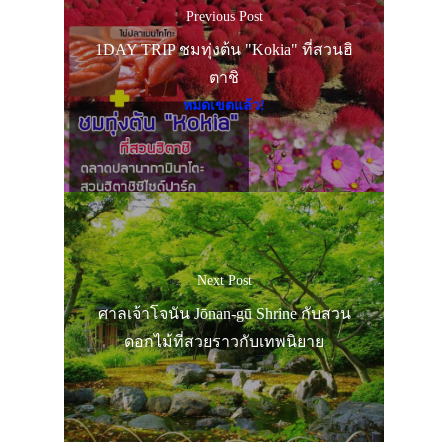
Previous Post
1DAY TRIP ชมทุ่งต้น "Kokia" ที่สวนฮิ
ตาชิ
หมดเขตแล้ว!
Next Post
ศาลเจ้าโจนัน Jōnan-gū Shrine กับสวน
ดอกไม้ที่สวยราวกับเทพนิยาย