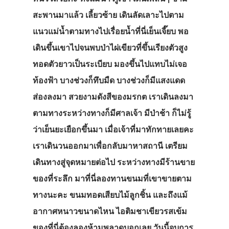
สะพานมาแล้ว เลี้ยวซ้าย เดินลัดเลาะไปตาม
แนวแม่น้ำตามทางไปเรื่อยน้ำที่นี่เย็นเจี๊ยบ พอ
เดินขึ้นเขาไปจนพบป่าไผ่เขียวที่ขึ้นเรียงตัวสูง
ทอดตัวยาวเป็นระเบียบ มองขึ้นไปแทบไม่เจอ
ท้องฟ้า บางช่วงก็ทึบมืด บางช่วงก็มีแสงแดด
ส่องลงมา สวยงามดังสีของมรกต เราเดินลงมา
ตามทางระหว่างทางก็มีศาลเจ้า มีป่าช้า ก็ไม่รู้
ว่าเย็นยะเยือกขึ้นมา เมื่อเจ้าที่มาทักทายเลยคะ
เราเดินวนออกมาเพื่อกลับมาหาสถานี เตรียม
เดินทางสู่จุดหมายต่อไป ระหว่างทางมีร้านขาย
ของที่ระลึก มาที่นี่ลองทานขนมที่เขาขายตาม
ทางนะคะ ขนมทอดเสียบไม้ลูกชิ้น และถึงแม้
อากาศหนาวขนาดไหน ไอติมชาเขียวรสเข้ม
ของที่นี่ต้องลองห้ามพลาดบอกเลย วันนี้จบการ