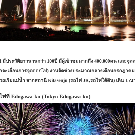
 มีประวัติยาวนานกว่า 100ปี มีผู้เข้าชมมากถึง 400,000คน และจุด
ฝนตกจะเลื่อนการจุดออกไป) งานจัดช่วงประมาณกลางเดือนกรกฎาคม
วณริมแม่น้ำ จากสถานี Kitasenju (รถไฟ JR,รถไฟใต้ดิน) เดิน 15นา
ไฟที่ Edogawa-ku (Tokyo Edogawa-ku)