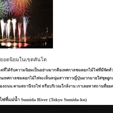
ฟยอดนิยมในเขตคันโต
เทศกาลที่ได้รับความนิยมเป็นอย่างมากคือเทศกาลชมดอกไม้ไฟที่มีจัดท
ในวันเทศกาลชมดอกไม้ไฟจะเห็นหนุ่มสาวชาวญี่ปุ่นมากมายใส่ชุดยูกะ
ท้องถนน ตามสถานีรถไฟ หรือบริเวณใกล้งาน เราเลยหาสถานที่
ไฟที่แม่น้ำ Sumida River (Tokyo Sumida-ku)