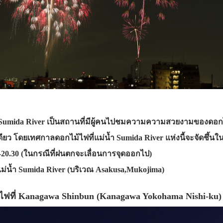
ำ Sumida River เป็นสถานที่มีผู้คนไปชมความความสวยงามของดอ
เดียว โดยเทศกาลดอกไม้ไฟที่แม่น้ำ Sumida River แห่งนี้จะจัดชึ้
-20.30 (ในกรณีที่ฝนตกจะเลื่อนการจุดออกไป)
ม่น้ำ Sumida River (บริเวณ Asakusa,Mukojima)
้ไฟที่ Kanagawa Shinbun (Kanagawa Yokohama Nishi-ku)