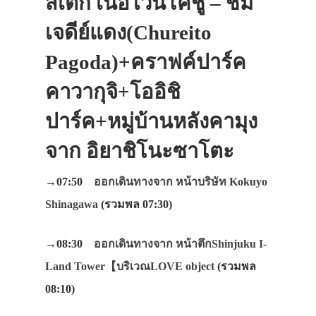
สเต็ก เนื้อไวน์โคชู – ชม
เจดีย์แดง(Chureito
Pagoda)+คราฟค์ปาร์ค
คาวากุจิ+โออิชิ
ปาร์ค+หมู่บ้านหลังคามุง
จาก อิยาชิโนะซาโตะ
→07:50
ออกเดินทางจาก หน้าบริษัท Kokuyo
Shinagawa
(รวมพล 07:30)
→08:30
ออกเดินทางจาก หน้าตึกShinjuku I-
Land Tower【บริเวณLOVE object
(รวมพล
08:10)