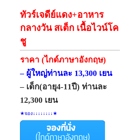
ทัวร์เจดีย์แดง+อาหาร
กลางวัน สเต็ก เนื้อไวน์โค
ชู
ราคา (ไกด์ภาษาอังกฤษ)
– ผู้ใหญ่ท่านละ 13,300 เยน
– เด็ก(อายุ4-11ปี) ท่านละ
12,300 เยน
★จอง↓↓↓↓↓↓↓↓★