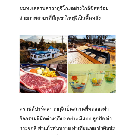
ชมทะเลสาบคาวากุจิโกะอย่างใกล้ชิดพร้อม
ถ่ายภาพสวยๆที่มีภูเขาไฟฟูจิเป็นพื้นหลัง
ประเทศญี่ปุ่น
เที่ยวญี่ปุ่นด้วย
เอง
รถบัส
คราฟค์ปาร์คคาวากุจิ
เป็นสถานที่ทดลองทำ
เดินทาง
กิจกรรมฝีมือต่างๆถึง 9 อย่าง มีแบบ ลูกปัด ทำ
ทัวร์
กระจกสี ทำแก้วพ่นทราย ทำเทียนเจล ทำศิลปะ