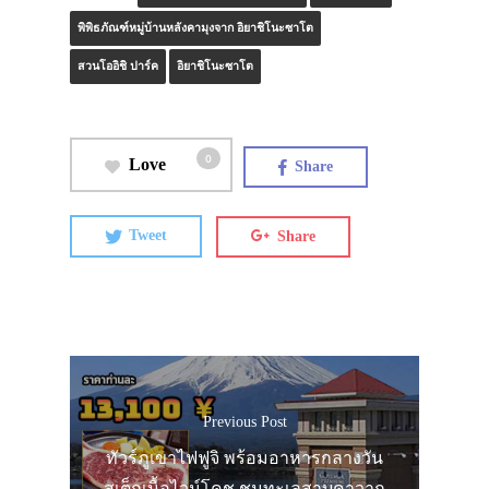
พิพิธภัณฑ์หมู่บ้านหลังคามุงจาก อิยาชิโนะซาโต
สวนโออิชิ ปาร์ค
อิยาชิโนะซาโต
0
Love
Share
Tweet
Share
Previous Post
ทัวร์ภูเขาไฟฟูจิ พร้อมอาหารกลางวัน
สเต็กเนื้อไวน์โคชู ชมทะเลสาบคาวากุ