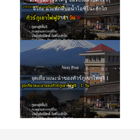
จิโกะ แวะพักที่บ่อน้ำโอชิโนะฮักไก
ฯลฯ
NEW
Next Post
จุดเที่ยวแนะนำของทัวร์ภูเขาไฟฟูจิ 1
วัน