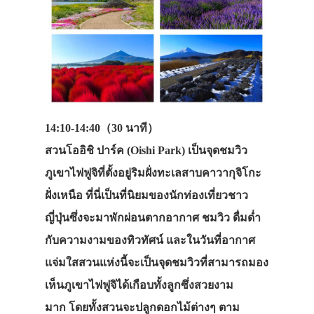
14:10-14:40（30 นาที）
สวนโออิชิ ปาร์ค (Oishi Park)
เป็นจุดชมวิว
ภูเขาไฟฟูจิที่ตั้งอยู่ริมฝั่งทะเลสาบคาวากุจิโกะ
ฝั่งเหนือ ที่นี่เป็นที่นิยมของนักท่องเที่ยวชาว
ญี่ปุ่นซึ่งจะมาพักผ่อนตากอากาศ ชมวิว ดื่มด่ำ
กับความงามของทิวทัศน์ และในวันที่อากาศ
แจ่มใสสวนแห่งนี้จะเป็นจุดชมวิวที่สามารถมอง
เห็นภูเขาไฟฟูจิได้เกือบทั้งลูกซึ่งสวยงาม
มาก โดยทั้งสวนจะปลูกดอกไม้ต่างๆ ตาม