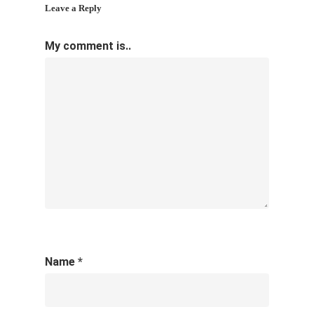
Leave a Reply
My comment is..
Name
*