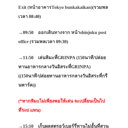
Exit (หน้าอาคารTokyo bunkakaikan)
(รวมพล
เวลา 08:40)
→09:50
ออกเดินทางจาก หน้าshinjuku post
office
(รวมพลเวลา 09:30)
→11:50 เล่นหิมะที่GRINPA (150นาที/ปล่อย
ทานอาหารกลางวันอิสระที่GRINPA)
((150นาที/ปล่อยทานอาหารกลางวันอิสระที่กรี
นพาร์ค))
(*หากหิมะไม่เพียงพอให้เล่น จะเปลี่ยนเป็นไป
ที่Yeti แทน)
→15:10 เก็บผลสตรอว์เบอร์รี่ทานไม่อั้นที่สวน