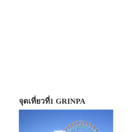
จุดเที่ยวที่1 GRINPA