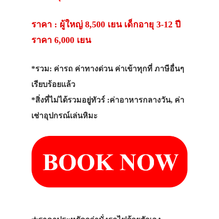
ราคา : ผู้ใหญ่ 8,500 เยน เด็กอายุ 3-12 ปี
ราคา 6,000 เยน
*รวม:
ค่ารถ ค่าทางด่วน ค่าเข้าทุกที่ ภาษีอื่นๆ
เรียบร้อยแล้ว
*
สิ่งที่ไม่ได้รวมอยู่ทัวร์
:ค่าอาหารกลางวัน, ค่า
เช่าอุปกรณ์เล่นหิมะ