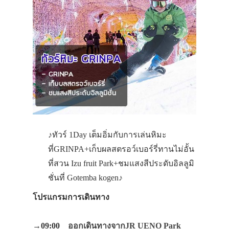
♪ทัวร์ 1Day เต็มอิ่มกับการเล่นหิมะ
ที่GRINPA+เก็บผลสตรอว์เบอร์รี่ทานไม่อั้น
ที่สวน Izu fruit Park+ชมแสงสีประดับอิลลูมิ
ชั่นที่ Gotemba kogen♪
โปรแกรมการเดินทาง
→09:00
ออกเดินทางจากJR UENO Park