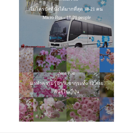
ไมโครบัสที่นั่งได้มากที่สุด 18-21 คน
Micro Bus - 18-21 people
Next Post
มาทำความรู้จักกับซากุระทั้ง 12 สาย
พันธุ์ในญี่ปุ่น