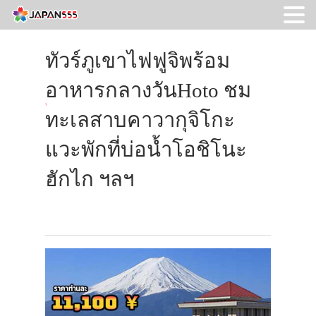
ทัวร์ภูเขาไฟฟูจิพร้อม
อาหารกลางวันHoto ชม
ทะเลสาบคาวากุจิโกะ
แวะพักที่บ่อน้ำโอชิโนะ
ฮักไก ฯลฯ