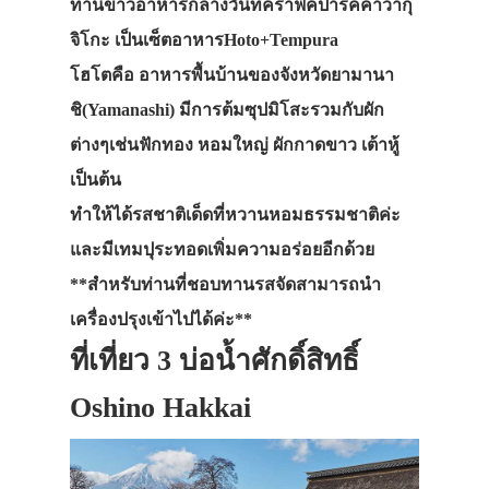
ทานข้าวอาหารกลางวันที่คราฟค์ปาร์คคาวากุ
จิโกะ เป็นเซ็ตอาหารHoto+Tempura
โฮโตคือ อาหารพื้นบ้านของจังหวัดยามานา
ชิ(Yamanashi) มีการต้มซุปมิโสะรวมกับผัก
ต่างๆเช่นฟักทอง หอมใหญ่ ผักกาดขาว เต้าหู้
เป็นต้น
ทำให้ได้รสชาติเด็ดที่หวานหอมธรรมชาติค่ะ
และมีเทมปุระทอดเพิ่มความอร่อยอีกด้วย
**สำหรับท่านที่ชอบทานรสจัดสามารถนำ
เครื่องปรุงเข้าไปได้ค่ะ**
ที่เที่ยว 3 บ่อน้ำศักดิ์สิทธิ์
Oshino Hakkai