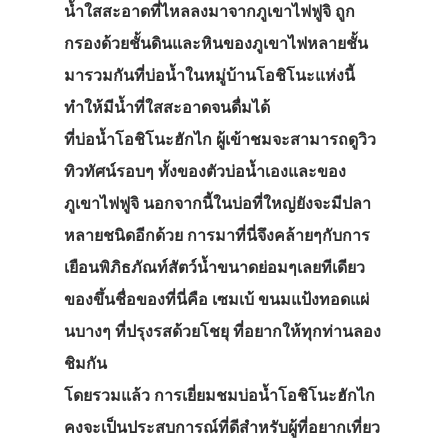
น้ำใสสะอาดที่ไหลลงมาจากภูเขาไฟฟูจิ ถูก
กรองด้วยชั้นดินและหินของภูเขาไฟหลายชั้น
มารวมกันที่บ่อน้ำในหมู่บ้านโอชิโนะแห่งนี้
ทำให้มีน้ำที่ใสสะอาดจนดื่มได้
ที่บ่อน้ำโอชิโนะฮักไก ผู้เข้าชมจะสามารถดูวิว
ทิวทัศน์รอบๆ ทั้งของตัวบ่อน้ำเองและของ
ภูเขาไฟฟูจิ นอกจากนี้ในบ่อที่ใหญ่ยังจะมีปลา
หลายชนิดอีกด้วย การมาที่นี่จึงคล้ายๆกับการ
เยือนพิภิธภัณท์สัตว์น้ำขนาดย่อมๆเลยทีเดียว
ของขึ้นชื่อของที่นี่คือ เซมเบ้ ขนมแป้งทอดแผ่
นบางๆ ที่ปรุงรสด้วยโชยุ ที่อยากให้ทุกท่านลอง
ชิมกัน
โดยรวมแล้ว การเยี่ยมชมบ่อน้ำโอชิโนะฮักไก
คงจะเป็นประสบการณ์ที่ดีสำหรับผู้ที่อยากเที่ยว