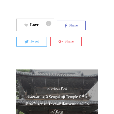
0
Love
Share
Tweet
Share
Previous Post
วัดเซงกาคุจิ Sengakuji Temple มีชื่อ
เสียงในฐานะเป็นวัดที่ฝังศพของ 47 โร
นิน