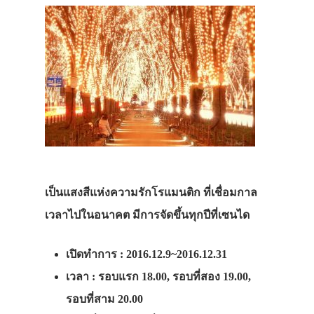
เป็นแสงสีแห่งความรักโรแมนติก ที่เชื่อมกาล
เวลาไปในอนาคต มีการจัดขึ้นทุกปีที่เซนได
เปิดทำการ : 2016.12.9~2016.12.31
เวลา : รอบแรก 18.00, รอบที่สอง 19.00,
รอบที่สาม 20.00