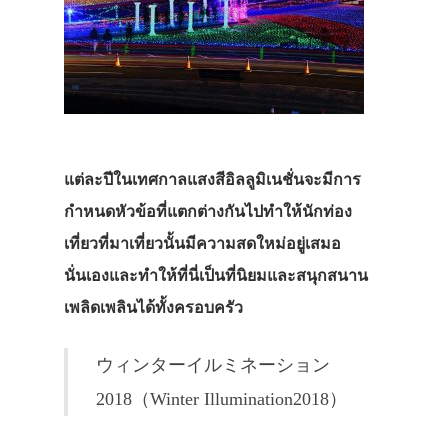
แต่ละปีในเทศกาลแสงสีอิลลูมิเนชั่นจะมีการ
กำหนดหัวข้อที่แตกต่างกันไปทำให้นักท่อง
เที่ยวที่มาเที่ยวนั้นมีความสดใหม่อยู่เสมอ
นั่นเองและทำให้ที่นี่เป็นที่นิยมและสนุกสนาน
เพลิดเพลินได้ทั้งครอบครัว
ウィンターイルミネーション
2018（Winter Illumination2018）