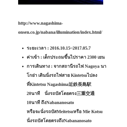
http://www.nagashima-
onsen.co.jp/nabana/illumination/index.html/
ระยะเวลา : 2016.10.15~2017.05.7
ค่าเข้า : เด็กประถมขึ้นไปราคา 2300 เยน
การเดินทาง : จากสถานีรถไฟ Nagoya นา
โกย่า เดินนั่งรถไฟสาย Kintetsuไปลง
ที่Kintetsu Nagashima近鉄長島駅
20นาที นั่งรถบัสโดยตรง三重交通
10นาที ถึงNabananosato
หรือจะนั่งรถบัสMeitetsuหรือ Mie Kotsu
นั่งรถบัสโดยตรงถึงNabananosato