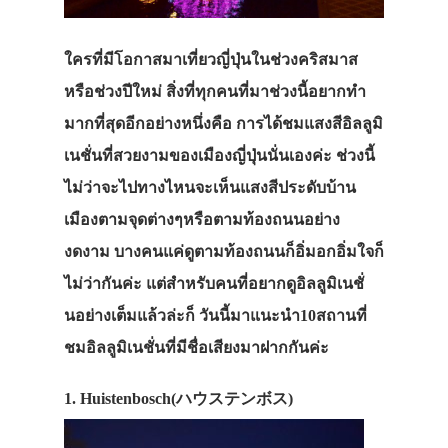
ใครที่มีโอกาสมาเที่ยวญี่ปุ่นในช่วงคริสมาส
หรือช่วงปีใหม่ สิ่งที่ทุกคนที่มาช่วงนี้อยากทำ
มากที่สุดอีกอย่างหนึ่งคือ การได้ชมแสงสีอิลลูมิ
เนชั่นที่สวยงามของเมืองญี่ปุ่นนั่นเองค่ะ ช่วงนี้
ไม่ว่าจะไปทางไหนจะเห็นแสงสีประดับบ้าน
เมืองตามจุดต่างๆหรือตามท้องถนนอย่าง
งดงาม บางคนแค่ดูตามท้องถนนก็อิ่มอกอิ่มใจก็
ไม่ว่ากันค่ะ แต่สำหรับคนที่อยากดูอิลลูมิเนชั่
นอย่างเต็มแล้วล่ะก็ วันนี้มาแนะนำ10สถานที่
ชมอิลลูมิเนชั่นที่มีชื่อเสียงมาฝากกันค่ะ
1. Huistenbosch(ハウステンボス)