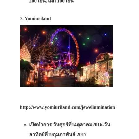
200 เยน, เด็ก 100 เยน
ที่พัก
สาระน่ารู้
7. Yomiuriland
VIDEO
ภาพประทับใจ
http://www.yomiuriland.com/jewellumination
เปิดทำการ วันศุกร์ที่14ตุลาคม2016-วัน
อาทิตย์ที่19กุมภาพันธ์ 2017