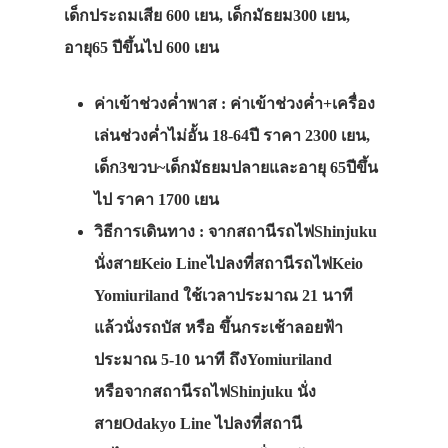
เด็กประถมเสีย 600 เยน, เด็กมัธยม300 เยน,
อายุ65 ปีขึ้นไป 600 เยน
ค่าเข้าช่วงค่ำพาส : ค่าเข้าช่วงค่ำ+เครื่อง
เล่นช่วงค่ำไม่อั้น 18-64ปี ราคา 2300 เยน,
เด็ก3ขวบ~เด็กมัธยมปลายและอายุ 65ปีขึ้น
ไป ราคา 1700 เยน
วิธีการเดินทาง : จากสถานีรถไฟShinjuku
นั่งสายKeio Lineไปลงที่สถานีรถไฟKeio
Yomiuriland ใช้เวลาประมาณ 21 นาที
แล้วนั่งรถบัส หรือ ขึ้นกระเช้าลอยฟ้า
ประมาณ 5-10 นาที ถึงYomiuriland
หรือจากสถานีรถไฟShinjuku นั่ง
สายOdakyo Line ไปลงที่สถานี