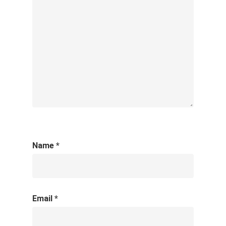
Name
*
Email
*