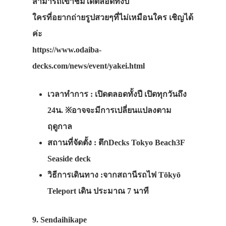
สามารถเข้าชมได้ตลอดทั้งปี
ใครที่อยากถ่ายรูปสวยๆที่ไม่เหมือนใคร เชิญได้
ค่ะ
https://www.odaiba-
decks.com/news/event/yakei.html
เวลาทำการ : เปิดตลอดทั้งปี เปิดทุกวันถึง
24น. ※อาจจะมีการเปลี่ยนแปลงตาม
ฤดูกาล
สถานที่จัดตั้ง : ตึกDecks Tokyo Beach3F
Seaside deck
วิธีการเดินทาง :จากสถานีรถไฟ Tōkyō
Teleport เดิน ประมาณ 7 นาที
9. Sendaihikape