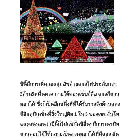
ปีนี้มีการเพิ่มวอลลุ่มอัพด้วยแสงไฟประดับกว่า
3ล้าน5หมื่นดวง ภายใต้คอนเซ็ปต์คือ แสงสีสวน
ดอกไม้ ซึ่งก็เป็นอีกหนึ่งที่ที่ได้รับรางวัลด้านแสง
สีอิลลูมิเนชั่นที่ยิ่งใหญ่ติด 1 ใน 3 ของเขตคันโต
และแน่นอนว่าปีนี้ก็ไม่แพ้กันปีอื่นๆมีการเนรมิต
สวนดอกไม้ให้กลายเป็นสวนดอกไม้ที่มีแสง อัน