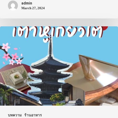
ประเทศญี่ปุ่น
admin
March 27, 2024
เที่ยวญี่ปุ่นด้วย
เอง
รถบัส
เดินทาง
ทัวร์
ที่พัก
สาระน่ารู้
VIDEO
ภาพประทับใจ
บทความ
ร้านอาหาร